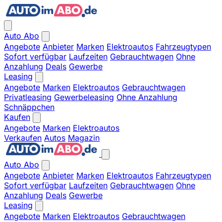
Auto Abo
Angebote
Anbieter
Marken
Elektroautos
Fahrzeugtypen
Sofort verfügbar
Laufzeiten
Gebrauchtwagen
Ohne
Anzahlung
Deals
Gewerbe
Leasing
Angebote
Marken
Elektroautos
Gebrauchtwagen
Privatleasing
Gewerbeleasing
Ohne Anzahlung
Schnäppchen
Kaufen
Angebote
Marken
Elektroautos
Verkaufen
Autos
Magazin
Auto Abo
Angebote
Anbieter
Marken
Elektroautos
Fahrzeugtypen
Sofort verfügbar
Laufzeiten
Gebrauchtwagen
Ohne
Anzahlung
Deals
Gewerbe
Leasing
Angebote
Marken
Elektroautos
Gebrauchtwagen