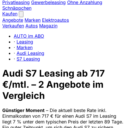
Privatleasing
Gewerbeleasing
Ohne Anzahlung
Schnäppchen
Kaufen
Angebote
Marken
Elektroautos
Verkaufen
Autos
Magazin
AUTO im ABO
·
Leasing
·
Marken
·
Audi Leasing
·
S7 Leasing
Audi S7 Leasing ab 717
€/mtl. – 2 Angebote im
Vergleich
Günstiger Moment
– Die aktuell beste Rate inkl.
Einmalkosten von 717 € für einen Audi S7 im Leasing
liegt 7 % unter dem typischen Preis der letzten 89 Tage.
Ein guter Zeitpunkt, um sich den Audi S7 zu sichern.