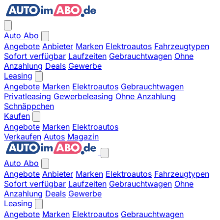
Auto Abo
Angebote
Anbieter
Marken
Elektroautos
Fahrzeugtypen
Sofort verfügbar
Laufzeiten
Gebrauchtwagen
Ohne
Anzahlung
Deals
Gewerbe
Leasing
Angebote
Marken
Elektroautos
Gebrauchtwagen
Privatleasing
Gewerbeleasing
Ohne Anzahlung
Schnäppchen
Kaufen
Angebote
Marken
Elektroautos
Verkaufen
Autos
Magazin
Auto Abo
Angebote
Anbieter
Marken
Elektroautos
Fahrzeugtypen
Sofort verfügbar
Laufzeiten
Gebrauchtwagen
Ohne
Anzahlung
Deals
Gewerbe
Leasing
Angebote
Marken
Elektroautos
Gebrauchtwagen