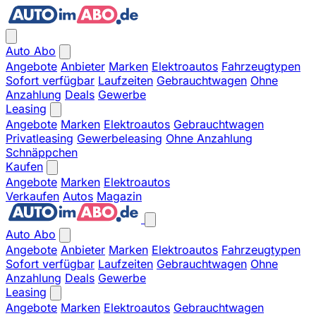
Auto Abo
Angebote
Anbieter
Marken
Elektroautos
Fahrzeugtypen
Sofort verfügbar
Laufzeiten
Gebrauchtwagen
Ohne
Anzahlung
Deals
Gewerbe
Leasing
Angebote
Marken
Elektroautos
Gebrauchtwagen
Privatleasing
Gewerbeleasing
Ohne Anzahlung
Schnäppchen
Kaufen
Angebote
Marken
Elektroautos
Verkaufen
Autos
Magazin
Auto Abo
Angebote
Anbieter
Marken
Elektroautos
Fahrzeugtypen
Sofort verfügbar
Laufzeiten
Gebrauchtwagen
Ohne
Anzahlung
Deals
Gewerbe
Leasing
Angebote
Marken
Elektroautos
Gebrauchtwagen