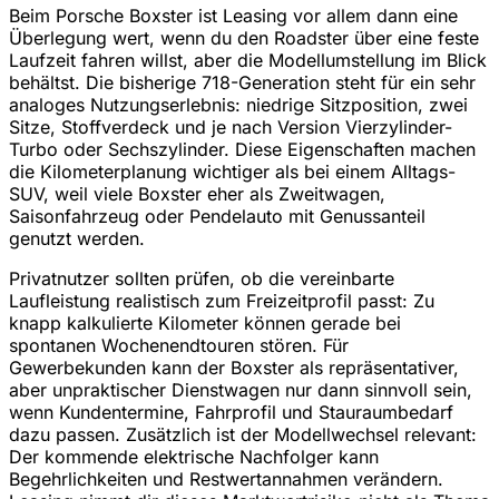
Beim Porsche Boxster ist Leasing vor allem dann eine
Überlegung wert, wenn du den Roadster über eine feste
Laufzeit fahren willst, aber die Modellumstellung im Blick
behältst. Die bisherige 718-Generation steht für ein sehr
analoges Nutzungserlebnis: niedrige Sitzposition, zwei
Sitze, Stoffverdeck und je nach Version Vierzylinder-
Turbo oder Sechszylinder. Diese Eigenschaften machen
die Kilometerplanung wichtiger als bei einem Alltags-
SUV, weil viele Boxster eher als Zweitwagen,
Saisonfahrzeug oder Pendelauto mit Genussanteil
genutzt werden.
Privatnutzer sollten prüfen, ob die vereinbarte
Laufleistung realistisch zum Freizeitprofil passt: Zu
knapp kalkulierte Kilometer können gerade bei
spontanen Wochenendtouren stören. Für
Gewerbekunden kann der Boxster als repräsentativer,
aber unpraktischer Dienstwagen nur dann sinnvoll sein,
wenn Kundentermine, Fahrprofil und Stauraumbedarf
dazu passen. Zusätzlich ist der Modellwechsel relevant:
Der kommende elektrische Nachfolger kann
Begehrlichkeiten und Restwertannahmen verändern.