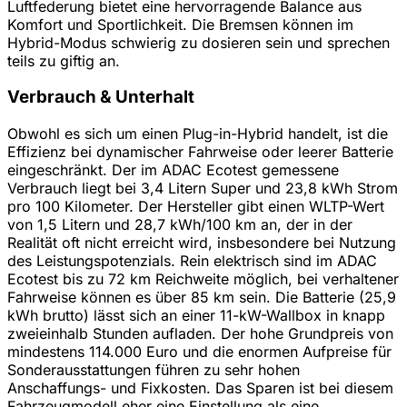
Luftfederung bietet eine hervorragende Balance aus
Komfort und Sportlichkeit. Die Bremsen können im
Hybrid-Modus schwierig zu dosieren sein und sprechen
teils zu giftig an.
Verbrauch & Unterhalt
Obwohl es sich um einen Plug-in-Hybrid handelt, ist die
Effizienz bei dynamischer Fahrweise oder leerer Batterie
eingeschränkt. Der im ADAC Ecotest gemessene
Verbrauch liegt bei 3,4 Litern Super und 23,8 kWh Strom
pro 100 Kilometer. Der Hersteller gibt einen WLTP-Wert
von 1,5 Litern und 28,7 kWh/100 km an, der in der
Realität oft nicht erreicht wird, insbesondere bei Nutzung
des Leistungspotenzials. Rein elektrisch sind im ADAC
Ecotest bis zu 72 km Reichweite möglich, bei verhaltener
Fahrweise können es über 85 km sein. Die Batterie (25,9
kWh brutto) lässt sich an einer 11-kW-Wallbox in knapp
zweieinhalb Stunden aufladen. Der hohe Grundpreis von
mindestens 114.000 Euro und die enormen Aufpreise für
Sonderausstattungen führen zu sehr hohen
Anschaffungs- und Fixkosten. Das Sparen ist bei diesem
Fahrzeugmodell eher eine Einstellung als eine