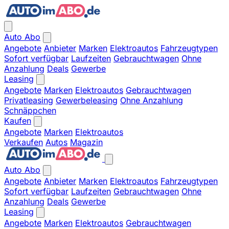
Auto Abo
Angebote
Anbieter
Marken
Elektroautos
Fahrzeugtypen
Sofort verfügbar
Laufzeiten
Gebrauchtwagen
Ohne
Anzahlung
Deals
Gewerbe
Leasing
Angebote
Marken
Elektroautos
Gebrauchtwagen
Privatleasing
Gewerbeleasing
Ohne Anzahlung
Schnäppchen
Kaufen
Angebote
Marken
Elektroautos
Verkaufen
Autos
Magazin
Auto Abo
Angebote
Anbieter
Marken
Elektroautos
Fahrzeugtypen
Sofort verfügbar
Laufzeiten
Gebrauchtwagen
Ohne
Anzahlung
Deals
Gewerbe
Leasing
Angebote
Marken
Elektroautos
Gebrauchtwagen