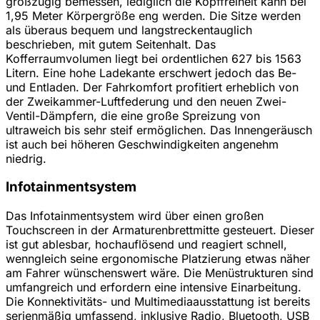
großzügig bemessen, lediglich die Kopffreiheit kann bei
1,95 Meter Körpergröße eng werden. Die Sitze werden
als überaus bequem und langstreckentauglich
beschrieben, mit gutem Seitenhalt. Das
Kofferraumvolumen liegt bei ordentlichen 627 bis 1563
Litern. Eine hohe Ladekante erschwert jedoch das Be-
und Entladen. Der Fahrkomfort profitiert erheblich von
der Zweikammer-Luftfederung und den neuen Zwei-
Ventil-Dämpfern, die eine große Spreizung von
ultraweich bis sehr steif ermöglichen. Das Innengeräusch
ist auch bei höheren Geschwindigkeiten angenehm
niedrig.
Infotainmentsystem
Das Infotainmentsystem wird über einen großen
Touchscreen in der Armaturenbrettmitte gesteuert. Dieser
ist gut ablesbar, hochauflösend und reagiert schnell,
wenngleich seine ergonomische Platzierung etwas näher
am Fahrer wünschenswert wäre. Die Menüstrukturen sind
umfangreich und erfordern eine intensive Einarbeitung.
Die Konnektivitäts- und Multimediaausstattung ist bereits
serienmäßig umfassend, inklusive Radio, Bluetooth, USB