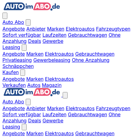
Auto Abo
Angebote
Anbieter
Marken
Elektroautos
Fahrzeugtypen
Sofort verfügbar
Laufzeiten
Gebrauchtwagen
Ohne
Anzahlung
Deals
Gewerbe
Leasing
Angebote
Marken
Elektroautos
Gebrauchtwagen
Privatleasing
Gewerbeleasing
Ohne Anzahlung
Schnäppchen
Kaufen
Angebote
Marken
Elektroautos
Verkaufen
Autos
Magazin
Auto Abo
Angebote
Anbieter
Marken
Elektroautos
Fahrzeugtypen
Sofort verfügbar
Laufzeiten
Gebrauchtwagen
Ohne
Anzahlung
Deals
Gewerbe
Leasing
Angebote
Marken
Elektroautos
Gebrauchtwagen