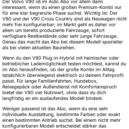
Der Volvo V90 ist im Auto Abo vor allem dann
interessant, wenn du einen großen Premium-Kombi nur
für eine klar begrenzte Phase suchst. Wichtig ist: Der
V90 und der V90 Cross Country sind als Neuwagen nicht
mehr frei konfigurierbar; im Markt geht es daher vor
allem um bereits produzierte Fahrzeuge, sofort
verfügbare Restbestände oder sehr junge Fahrzeuge.
Genau das macht das Abo bei diesem Modell spezieller
als bei vielen aktuellen Baureihen.
Wenn du den V90 Plug-in-Hybrid mit heimischer oder
betrieblicher Lademöglichkeit testen möchtest, kannst du
im Abo herausfinden, ob der große Kombi im Alltag
tatsächlich überwiegend elektrisch zu deinem Fahrprofil
passt. Für lange Familienfahrten, Hundebox,
Reisegepäck oder Außendienst mit Komfortanspruch
bietet der V90 viel Nutzwert, ohne dass du dich
langfristig an ein auslaufendes Modell bindest.
Weniger passend ist das Abo, wenn du eine sehr
individuelle Ausstattung, bestimmte Farben oder exakt
einen bestimmten Antrieb suchst. Bei einem nicht mehr
konfigurierbaren Modell entscheidet stärker das