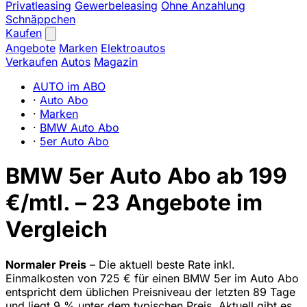
Privatleasing
Gewerbeleasing
Ohne Anzahlung
Schnäppchen
Kaufen
Angebote
Marken
Elektroautos
Verkaufen
Autos
Magazin
AUTO im ABO
·
Auto Abo
·
Marken
·
BMW Auto Abo
·
5er Auto Abo
BMW 5er Auto Abo ab 199
€/mtl. – 23 Angebote im
Vergleich
Normaler Preis
– Die aktuell beste Rate inkl.
Einmalkosten von 725 € für einen BMW 5er im Auto Abo
entspricht dem üblichen Preisniveau der letzten 89 Tage
und liegt 9 % unter dem typischen Preis. Aktuell gibt es