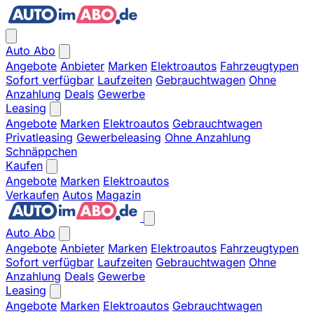
Auto Abo
Angebote
Anbieter
Marken
Elektroautos
Fahrzeugtypen
Sofort verfügbar
Laufzeiten
Gebrauchtwagen
Ohne
Anzahlung
Deals
Gewerbe
Leasing
Angebote
Marken
Elektroautos
Gebrauchtwagen
Privatleasing
Gewerbeleasing
Ohne Anzahlung
Schnäppchen
Kaufen
Angebote
Marken
Elektroautos
Verkaufen
Autos
Magazin
Auto Abo
Angebote
Anbieter
Marken
Elektroautos
Fahrzeugtypen
Sofort verfügbar
Laufzeiten
Gebrauchtwagen
Ohne
Anzahlung
Deals
Gewerbe
Leasing
Angebote
Marken
Elektroautos
Gebrauchtwagen