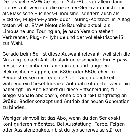
Der aktuelle BMW 5er ist im Auto-Abo vor allem dann
interessant, wenn du die neue 5er-Generation nicht nur
als klassische Business-Limousine, sondern auch als
Elektro-, Plug-in-Hybrid- oder Touring-Konzept im Alltag
testen willst. BMW bietet die Baureihe aktuell als
Limousine und Touring an; je nach Version stehen
Verbrenner, Plug-in-Hybride und der vollelektrische i5
zur Wahl.
Gerade beim 5er ist diese Auswahl relevant, weil sich die
Nutzung je nach Antrieb stark unterscheidet: Ein i5 passt
besser zu planbaren Ladepunkten und längeren
elektrischen Etappen, ein 530e oder 550e eher zu
Pendelstrecken mit regelmäßiger Lademöglichkeit,
während ein Diesel für viele Autobahnkilometer weiterhin
naheliegt. Im Abo kannst du diese Entscheidung für
einige Monate absichern, ohne dich direkt langfristig an
Größe, Bedienkonzept und Antrieb der neuen Generation
zu binden.
Weniger sinnvoll ist das Abo, wenn du den 5er exakt
konfigurieren möchtest. Bei Ausstattung, Farbe, Felgen
oder Assistenzpaketen bist du typischerweise stärker