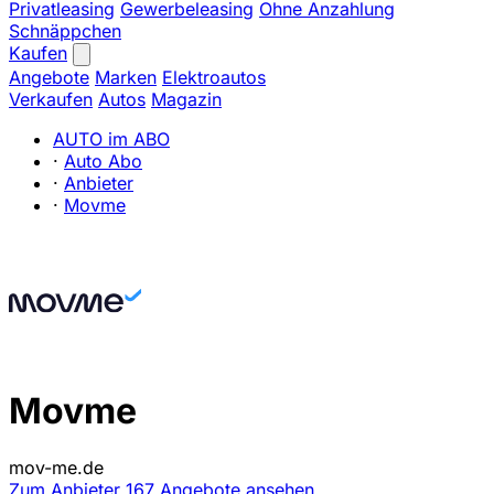
Privatleasing
Gewerbeleasing
Ohne Anzahlung
Schnäppchen
Kaufen
Angebote
Marken
Elektroautos
Verkaufen
Autos
Magazin
AUTO im ABO
·
Auto Abo
·
Anbieter
·
Movme
Movme
mov-me.de
Zum Anbieter
167 Angebote ansehen