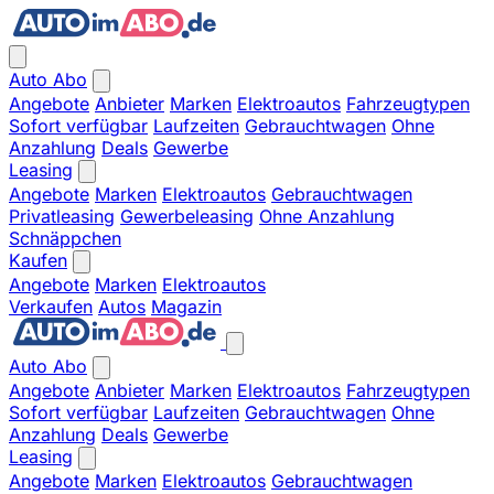
Auto Abo
Angebote
Anbieter
Marken
Elektroautos
Fahrzeugtypen
Sofort verfügbar
Laufzeiten
Gebrauchtwagen
Ohne
Anzahlung
Deals
Gewerbe
Leasing
Angebote
Marken
Elektroautos
Gebrauchtwagen
Privatleasing
Gewerbeleasing
Ohne Anzahlung
Schnäppchen
Kaufen
Angebote
Marken
Elektroautos
Verkaufen
Autos
Magazin
Auto Abo
Angebote
Anbieter
Marken
Elektroautos
Fahrzeugtypen
Sofort verfügbar
Laufzeiten
Gebrauchtwagen
Ohne
Anzahlung
Deals
Gewerbe
Leasing
Angebote
Marken
Elektroautos
Gebrauchtwagen