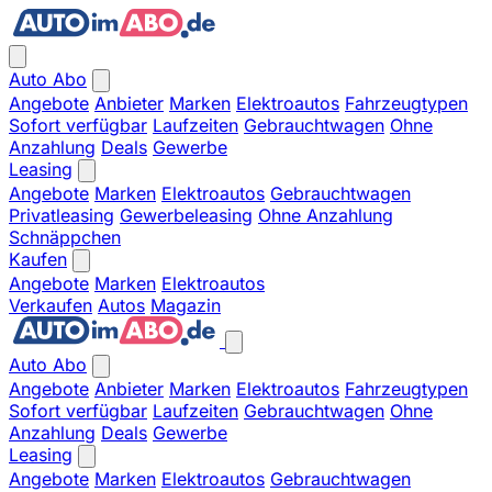
Auto Abo
Angebote
Anbieter
Marken
Elektroautos
Fahrzeugtypen
Sofort verfügbar
Laufzeiten
Gebrauchtwagen
Ohne
Anzahlung
Deals
Gewerbe
Leasing
Angebote
Marken
Elektroautos
Gebrauchtwagen
Privatleasing
Gewerbeleasing
Ohne Anzahlung
Schnäppchen
Kaufen
Angebote
Marken
Elektroautos
Verkaufen
Autos
Magazin
Auto Abo
Angebote
Anbieter
Marken
Elektroautos
Fahrzeugtypen
Sofort verfügbar
Laufzeiten
Gebrauchtwagen
Ohne
Anzahlung
Deals
Gewerbe
Leasing
Angebote
Marken
Elektroautos
Gebrauchtwagen