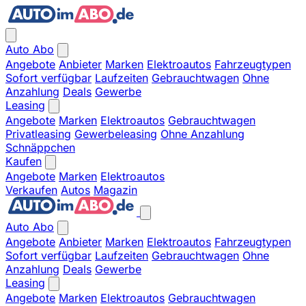
Auto Abo
Angebote
Anbieter
Marken
Elektroautos
Fahrzeugtypen
Sofort verfügbar
Laufzeiten
Gebrauchtwagen
Ohne
Anzahlung
Deals
Gewerbe
Leasing
Angebote
Marken
Elektroautos
Gebrauchtwagen
Privatleasing
Gewerbeleasing
Ohne Anzahlung
Schnäppchen
Kaufen
Angebote
Marken
Elektroautos
Verkaufen
Autos
Magazin
Auto Abo
Angebote
Anbieter
Marken
Elektroautos
Fahrzeugtypen
Sofort verfügbar
Laufzeiten
Gebrauchtwagen
Ohne
Anzahlung
Deals
Gewerbe
Leasing
Angebote
Marken
Elektroautos
Gebrauchtwagen