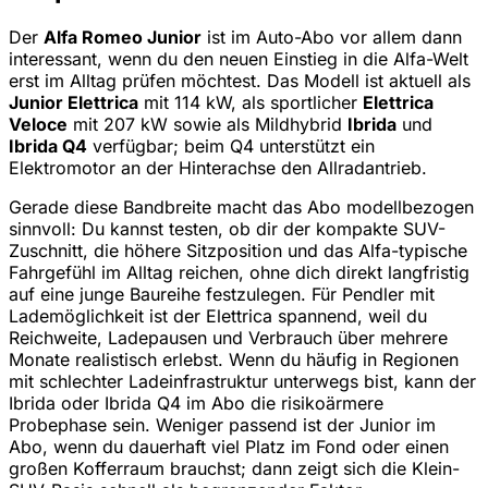
Der
Alfa Romeo Junior
ist im Auto-Abo vor allem dann
interessant, wenn du den neuen Einstieg in die Alfa-Welt
erst im Alltag prüfen möchtest. Das Modell ist aktuell als
Junior Elettrica
mit 114 kW, als sportlicher
Elettrica
Veloce
mit 207 kW sowie als Mildhybrid
Ibrida
und
Ibrida Q4
verfügbar; beim Q4 unterstützt ein
Elektromotor an der Hinterachse den Allradantrieb.
Gerade diese Bandbreite macht das Abo modellbezogen
sinnvoll: Du kannst testen, ob dir der kompakte SUV-
Zuschnitt, die höhere Sitzposition und das Alfa-typische
Fahrgefühl im Alltag reichen, ohne dich direkt langfristig
auf eine junge Baureihe festzulegen. Für Pendler mit
Lademöglichkeit ist der Elettrica spannend, weil du
Reichweite, Ladepausen und Verbrauch über mehrere
Monate realistisch erlebst. Wenn du häufig in Regionen
mit schlechter Ladeinfrastruktur unterwegs bist, kann der
Ibrida oder Ibrida Q4 im Abo die risikoärmere
Probephase sein. Weniger passend ist der Junior im
Abo, wenn du dauerhaft viel Platz im Fond oder einen
großen Kofferraum brauchst; dann zeigt sich die Klein-