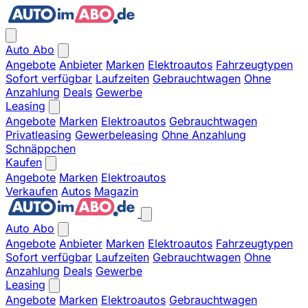
Auto Abo
Angebote
Anbieter
Marken
Elektroautos
Fahrzeugtypen
Sofort verfügbar
Laufzeiten
Gebrauchtwagen
Ohne
Anzahlung
Deals
Gewerbe
Leasing
Angebote
Marken
Elektroautos
Gebrauchtwagen
Privatleasing
Gewerbeleasing
Ohne Anzahlung
Schnäppchen
Kaufen
Angebote
Marken
Elektroautos
Verkaufen
Autos
Magazin
Auto Abo
Angebote
Anbieter
Marken
Elektroautos
Fahrzeugtypen
Sofort verfügbar
Laufzeiten
Gebrauchtwagen
Ohne
Anzahlung
Deals
Gewerbe
Leasing
Angebote
Marken
Elektroautos
Gebrauchtwagen