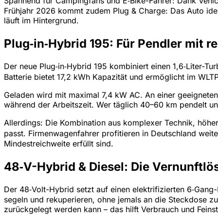
Spannend für Campingfans und E‑Bike-Fahrer: Dank Vehicl
Frühjahr 2026 kommt zudem Plug & Charge: Das Auto ident
läuft im Hintergrund.
Plug‑in‑Hybrid 195: Für Pendler mit 
Der neue Plug‑in‑Hybrid 195 kombiniert einen 1,6‑Liter-T
Batterie bietet 17,2 kWh Kapazität und ermöglicht im WLTP
Geladen wird mit maximal 7,4 kW AC. An einer geeigneten 
während der Arbeitszeit. Wer täglich 40–60 km pendelt un
Allerdings: Die Kombination aus komplexer Technik, höher
passt. Firmenwagenfahrer profitieren in Deutschland weit
Mindestreichweite erfüllt sind.
48‑V-Hybrid & Diesel: Die Vernunftl
Der 48‑Volt-Hybrid setzt auf einen elektrifizierten 6‑Gan
segeln und rekuperieren, ohne jemals an die Steckdose zu
zurückgelegt werden kann – das hilft Verbrauch und Feins