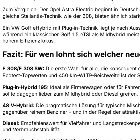
Zum Vergleich: Der Opel Astra Electric beginnt in Deutsch
gleiche Stellantis-Technik wie der 308, bieten ähnlich s
Ein VW Golf eHybrid mit Plug‑in-Technik liegt je nach Aus
während ein klassischer Golf 1.5 eTSI als Mildhybrid meist
hohem Effizienzfokus.
Fazit: Für wen lohnt sich welcher n
E‑308/E‑308 SW:
Die erste Wahl für alle, die konsequent
Ecotest-Topwerten und 450‑km-WLTP-Reichweite ist der St
Plug‑in‑Hybrid 195:
Ideal als Firmenwagen oder für Fahrer
sollte dagegen lieber zum Mildhybrid oder Diesel greifen.
48‑V-Hybrid:
Die pragmatische Lösung für typische Mischp
gegenüber reinem Benziner – und in der Regel der attrakt
Diesel:
Empfehlenswert für Vielfahrer und Langstreckenpe
und Verbrauchsstabilität.