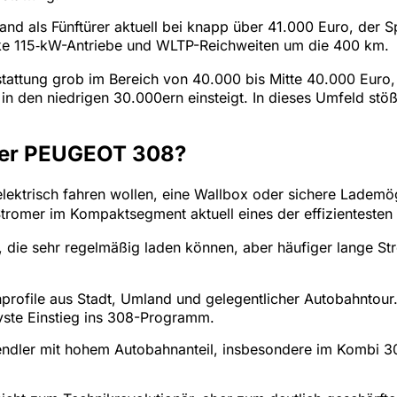
land als Fünftürer aktuell bei knapp über 41.000 Euro, der 
tarke 115‑kW-Antriebe und WLTP-Reichweiten um die 400 km.
stattung grob im Bereich von 40.000 bis Mitte 40.000 Euro, 
 in den niedrigen 30.000ern einsteigt. In dieses Umfeld stöß
euer PEUGEOT 308?
 elektrisch fahren wollen, eine Wallbox oder sichere Ladem
romer im Kompaktsegment aktuell eines der effizientesten
, die sehr regelmäßig laden können, aber häufiger lange St
rofile aus Stadt, Umland und gelegentlicher Autobahntour.
ivste Einstieg ins 308-Programm.
ndler mit hohem Autobahnanteil, insbesondere im Kombi 308