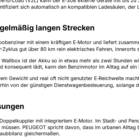
e‑to‑Load (V2L) kann der E‑308 externe Geräte mit bis zu 
ifiziert sich automatisch an kompatiblen Ladesäulen, der
regelmäßig langen Strecken
urbobenziner mit einem kräftigen E‑Motor und liefert zusa
-Zyklus gut über 80 km rein elektrisches Fahren, innerorts 
Wallbox ist der Akku so in etwas mehr als zwei Stunden wi
d konsequent lädt, kann den Benzinmotor im Alltag auf ein
em Gewicht und real oft nicht genutzter E‑Reichweite macht
erhin von der günstigen Dienstwagenbesteuerung, solange d
ösungen
g-Doppelkuppler mit integriertem E‑Motor. Im Stadt- und Pen
 müssen. PEUGEOT spricht davon, dass im urbanen Alltag bis
taubbilanz gleichermaßen.