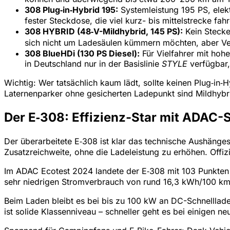
308 Plug‑in‑Hybrid 195:
Systemleistung 195 PS, elekt
fester Steckdose, die viel kurz- bis mittelstrecke f
308 HYBRID (48‑V-Mildhybrid, 145 PS):
Kein Stecker
sich nicht um Ladesäulen kümmern möchten, aber Ve
308 BlueHDi (130 PS Diesel):
Für Vielfahrer mit hohe
in Deutschland nur in der Basislinie
STYLE
verfügbar,
Wichtig: Wer tatsächlich kaum lädt, sollte keinen Plug‑in
Laternenparker ohne gesicherten Ladepunkt sind Mildhybrid
Der E‑308: Effizienz-Star mit ADAC-S
Der überarbeitete E‑308 ist klar das technische Aushänge
Zusatzreichweite, ohne die Ladeleistung zu erhöhen. Offiz
Im ADAC Ecotest 2024 landete der E‑308 mit 103 Punkten au
sehr niedrigen Stromverbrauch von rund 16,3 kWh/100 km 
Beim Laden bleibt es bei bis zu 100 kW an DC-Schnelllad
ist solide Klassenniveau – schneller geht es bei einigen ne