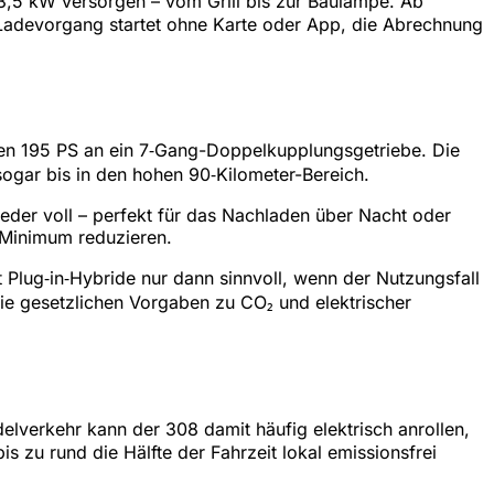
3,5 kW versorgen – vom Grill bis zur Baulampe. Ab
 Ladevorgang startet ohne Karte oder App, die Abrechnung
mmen 195 PS an ein 7‑Gang-Doppelkupplungsgetriebe. Die
sogar bis in den hohen 90‑Kilometer-Bereich.
eder voll – perfekt für das Nachladen über Nacht oder
 Minimum reduzieren.
 Plug‑in‑Hybride nur dann sinnvoll, wenn der Nutzungsfall
ie gesetzlichen Vorgaben zu CO₂ und elektrischer
delverkehr kann der 308 damit häufig elektrisch anrollen,
 zu rund die Hälfte der Fahrzeit lokal emissionsfrei