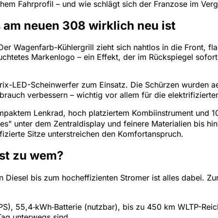
hem Fahrprofil – und wie schlägt sich der Franzose im Verg
 am neuen 308 wirklich neu ist
r Wagenfarb-Kühlergrill zieht sich nahtlos in die Front, fla
chtetes Markenlogo – ein Effekt, der im Rückspiegel sofort a
ix-LED-Scheinwerfer zum Einsatz. Die Schürzen wurden aer
auch verbessern – wichtig vor allem für die elektrifizierte
mpaktem Lenkrad, hoch platziertem Kombiinstrument und 10
gles" unter dem Zentraldisplay und feinere Materialien bis 
izierte Sitze unterstreichen den Komfortanspruch.
sst zu wem?
iesel bis zum hocheffizienten Stromer ist alles dabei. Zur
S), 55,4‑kWh‑Batterie (nutzbar), bis zu 450 km WLTP-Reichw
ag unterwegs sind.