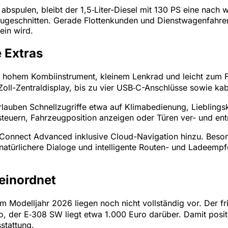
abspulen, bleibt der 1,5‑Liter-Diesel mit 130 PS eine nach 
zugeschnitten. Gerade Flottenkunden und Dienstwagenfahrer 
ein wird.
e Extras
it hohem Kombiinstrument, kleinem Lenkrad und leicht zum 
‑Zoll-Zentraldisplay, bis zu vier USB‑C-Anschlüsse sowie k
 erlauben Schnellzugriffe etwa auf Klimabedienung, Liebli
steuern, Fahrzeugposition anzeigen oder Türen ver- und en
onnect Advanced inklusive Cloud-Navigation hinzu. Beson
 natürlichere Dialoge und intelligente Routen- und Ladeemp
einordnet
um Modelljahr 2026 liegen noch nicht vollständig vor. Der fr
ro, der E‑308 SW liegt etwa 1.000 Euro darüber. Damit pos
stattung.