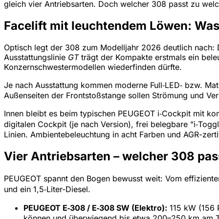
gleich vier Antriebsarten. Doch welcher 308 passt zu welc
Facelift mit leuchtendem Löwen: Was
Optisch legt der 308 zum Modelljahr 2026 deutlich nach: De
Ausstattungslinie
GT
trägt der Kompakte erstmals ein beleu
Konzernschwestermodellen wiederfinden dürfte.
Je nach Ausstattung kommen moderne Full‑LED‑ bzw. Matr
Außenseiten der Frontstoßstange sollen Strömung und Verbr
Innen bleibt es beim typischen PEUGEOT i‑Cockpit mit ko
digitalen Cockpit (je nach Version), frei belegbare "i‑Tog
Linien. Ambientebeleuchtung in acht Farben und AGR-zertif
Vier Antriebsarten – welcher 308 pa
PEUGEOT spannt den Bogen bewusst weit: Vom effizienten D
und ein 1,5‑Liter-Diesel.
PEUGEOT E‑308 / E‑308 SW (Elektro):
115 kW (156 P
können und überwiegend bis etwa 200–250 km am T