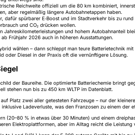
rische Reichweite offiziell um die 80 km kombiniert, innerst
ahren, aber regelmäßig längere Autobahnetappen haben.
, dafür spürbarer E‑Boost und im Stadtverkehr bis zu rund 5
rbrauch und CO₂ drücken wollen.
n Jahreskilometerleistungen und hohem Autobahnanteil bleibt
 ab Frühjahr 2026 auch in höheren Ausstattungen.
‑Hybrid wählen – dann schleppt man teure Batterietechnik mi
 oder Diesel in der Praxis oft die vernünftigere Lösung.
iegel
schild der Baureihe. Die optimierte Batteriechemie bringt 
iell stehen nun bis zu 450 km WLTP im Datenblatt.
f Platz zwei aller getesteten Fahrzeuge – nur der kleinere
inklusive Ladeverluste, was den Franzosen zu einem der e
ern (20–80 % in etwas über 30 Minuten) und einem dreipha
ueren Elektroplattformen, aber im Alltag reicht die Leistung 