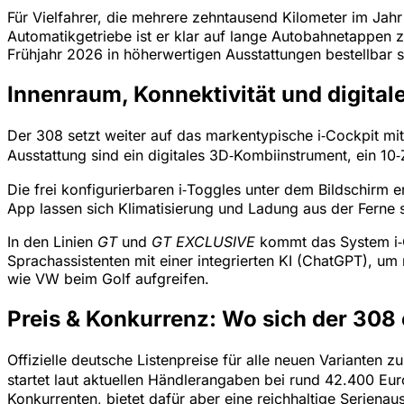
Für Vielfahrer, die mehrere zehntausend Kilometer im Jahr 
Automatikgetriebe ist er klar auf lange Autobahnetappen 
Frühjahr 2026 in höherwertigen Ausstattungen bestellbar s
Innenraum, Konnektivität und digital
Der 308 setzt weiter auf das markentypische i‑Cockpit m
Ausstattung sind ein digitales 3D‑Kombiinstrument, ein 10
Die frei konfigurierbaren i‑Toggles unter dem Bildschirm
App lassen sich Klimatisierung und Ladung aus der Ferne 
In den Linien
GT
und
GT EXCLUSIVE
kommt das System i‑C
Sprachassistenten mit einer integrierten KI (ChatGPT), um
wie VW beim Golf aufgreifen.
Preis & Konkurrenz: Wo sich der 308 
Offizielle deutsche Listenpreise für alle neuen Varianten z
startet laut aktuellen Händlerangaben bei rund 42.400 Eu
Konkurrenten, bietet dafür aber eine reichhaltige Serienaus