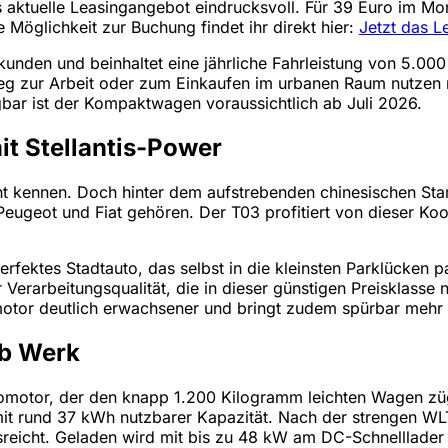
 aktuelle Leasingangebot eindrucksvoll. Für 39 Euro im Monat
e Möglichkeit zur Buchung findet ihr direkt hier:
Jetzt das 
kunden und beinhaltet eine jährliche Fahrleistung von 5.000
 Weg zur Arbeit oder zum Einkaufen im urbanen Raum nutzen 
bar ist der Kompaktwagen voraussichtlich ab Juli 2026.
t Stellantis-Power
 kennen. Doch hinter dem aufstrebenden chinesischen Start-
eugeot und Fiat gehören. Der T03 profitiert von dieser Koo
perfektes Stadtauto, das selbst in die kleinsten Parklücken
Verarbeitungsqualität, die in dieser günstigen Preisklasse ni
otor deutlich erwachsener und bringt zudem spürbar mehr L
ab Werk
tromotor, der den knapp 1.200 Kilogramm leichten Wagen zü
 mit rund 37 kWh nutzbarer Kapazität. Nach der strengen WLT
ausreicht. Geladen wird mit bis zu 48 kW am DC-Schnelllade