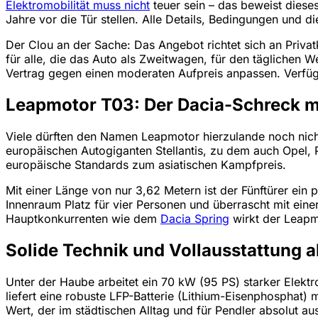
Elektromobilität muss nicht
teuer sein – das beweist dieses
Jahre vor die Tür stellen. Alle Details, Bedingungen und di
Der Clou an der Sache: Das Angebot richtet sich an Privat
für alle, die das Auto als Zweitwagen, für den täglichen
Vertrag gegen einen moderaten Aufpreis anpassen. Verfüg
Leapmotor T03: Der Dacia-Schreck mi
Viele dürften den Namen Leapmotor hierzulande noch nicht
europäischen Autogiganten Stellantis, zu dem auch Opel, P
europäische Standards zum asiatischen Kampfpreis.
Mit einer Länge von nur 3,62 Metern ist der Fünftürer ein 
Innenraum Platz für vier Personen und überrascht mit einer 
Hauptkonkurrenten wie dem
Dacia Spring
wirkt der Leapm
Solide Technik und Vollausstattung 
Unter der Haube arbeitet ein 70 kW (95 PS) starker Elek
liefert eine robuste LFP-Batterie (Lithium-Eisenphosphat)
Wert, der im städtischen Alltag und für Pendler absolut 