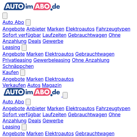
Auto Abo
Angebote
Anbieter
Marken
Elektroautos
Fahrzeugtypen
Sofort verfügbar
Laufzeiten
Gebrauchtwagen
Ohne
Anzahlung
Deals
Gewerbe
Leasing
Angebote
Marken
Elektroautos
Gebrauchtwagen
Privatleasing
Gewerbeleasing
Ohne Anzahlung
Schnäppchen
Kaufen
Angebote
Marken
Elektroautos
Verkaufen
Autos
Magazin
Auto Abo
Angebote
Anbieter
Marken
Elektroautos
Fahrzeugtypen
Sofort verfügbar
Laufzeiten
Gebrauchtwagen
Ohne
Anzahlung
Deals
Gewerbe
Leasing
Angebote
Marken
Elektroautos
Gebrauchtwagen