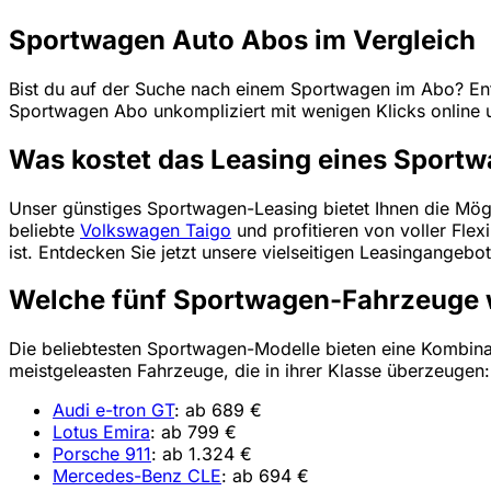
Sportwagen Auto Abos im Vergleich
Bist du auf der Suche nach einem Sportwagen im Abo? En
Sportwagen Abo unkompliziert mit wenigen Klicks online 
Was kostet das Leasing eines Sport
Unser günstiges Sportwagen-Leasing bietet Ihnen die Mögl
beliebte
Volkswagen Taigo
und profitieren von voller Flex
ist. Entdecken Sie jetzt unsere vielseitigen Leasingangeb
Welche fünf Sportwagen-Fahrzeuge w
Die beliebtesten Sportwagen-Modelle bieten eine Kombinati
meistgeleasten Fahrzeuge, die in ihrer Klasse überzeugen:
Audi e-tron GT
: ab 689 €
Lotus Emira
: ab 799 €
Porsche 911
: ab 1.324 €
Mercedes-Benz CLE
: ab 694 €