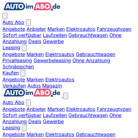
Auto Abo
Angebote
Anbieter
Marken
Elektroautos
Fahrzeugtypen
Sofort verfügbar
Laufzeiten
Gebrauchtwagen
Ohne
Anzahlung
Deals
Gewerbe
Leasing
Angebote
Marken
Elektroautos
Gebrauchtwagen
Privatleasing
Gewerbeleasing
Ohne Anzahlung
Schnäppchen
Kaufen
Angebote
Marken
Elektroautos
Verkaufen
Autos
Magazin
Auto Abo
Angebote
Anbieter
Marken
Elektroautos
Fahrzeugtypen
Sofort verfügbar
Laufzeiten
Gebrauchtwagen
Ohne
Anzahlung
Deals
Gewerbe
Leasing
Angebote
Marken
Elektroautos
Gebrauchtwagen