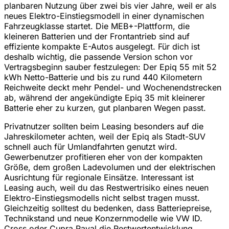
planbaren Nutzung über zwei bis vier Jahre, weil er als
neues Elektro-Einstiegsmodell in einer dynamischen
Fahrzeugklasse startet. Die MEB+-Plattform, die
kleineren Batterien und der Frontantrieb sind auf
effiziente kompakte E-Autos ausgelegt. Für dich ist
deshalb wichtig, die passende Version schon vor
Vertragsbeginn sauber festzulegen: Der Epiq 55 mit 52
kWh Netto-Batterie und bis zu rund 440 Kilometern
Reichweite deckt mehr Pendel- und Wochenendstrecken
ab, während der angekündigte Epiq 35 mit kleinerer
Batterie eher zu kurzen, gut planbaren Wegen passt.
Privatnutzer sollten beim Leasing besonders auf die
Jahreskilometer achten, weil der Epiq als Stadt-SUV
schnell auch für Umlandfahrten genutzt wird.
Gewerbenutzer profitieren eher von der kompakten
Größe, dem großen Ladevolumen und der elektrischen
Ausrichtung für regionale Einsätze. Interessant ist
Leasing auch, weil du das Restwertrisiko eines neuen
Elektro-Einstiegsmodells nicht selbst tragen musst.
Gleichzeitig solltest du bedenken, dass Batteriepreise,
Technikstand und neue Konzernmodelle wie VW ID.
Cross oder Cupra Raval die Restwertentwicklung