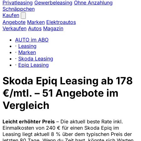
Privatleasing
Gewerbeleasing
Ohne Anzahlung
Schnäppchen
Kaufen
Angebote
Marken
Elektroautos
Verkaufen
Autos
Magazin
AUTO im ABO
·
Leasing
·
Marken
·
Skoda Leasing
·
Epiq Leasing
Skoda Epiq Leasing ab 178
€/mtl. – 51 Angebote im
Vergleich
Leicht erhöhter Preis
– Die aktuell beste Rate inkl.
Einmalkosten von 240 € für einen Skoda Epiq im
Leasing liegt aktuell 8 % über dem typischen Preis der
letzten 80 Tage. Wenn du Zeit hast, könnte sich Warten