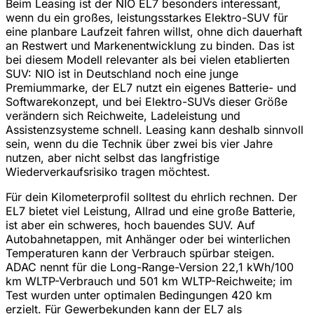
Beim Leasing ist der NIO EL7 besonders interessant,
wenn du ein großes, leistungsstarkes Elektro-SUV für
eine planbare Laufzeit fahren willst, ohne dich dauerhaft
an Restwert und Markenentwicklung zu binden. Das ist
bei diesem Modell relevanter als bei vielen etablierten
SUV: NIO ist in Deutschland noch eine junge
Premiummarke, der EL7 nutzt ein eigenes Batterie- und
Softwarekonzept, und bei Elektro-SUVs dieser Größe
verändern sich Reichweite, Ladeleistung und
Assistenzsysteme schnell. Leasing kann deshalb sinnvoll
sein, wenn du die Technik über zwei bis vier Jahre
nutzen, aber nicht selbst das langfristige
Wiederverkaufsrisiko tragen möchtest.
Für dein Kilometerprofil solltest du ehrlich rechnen. Der
EL7 bietet viel Leistung, Allrad und eine große Batterie,
ist aber ein schweres, hoch bauendes SUV. Auf
Autobahnetappen, mit Anhänger oder bei winterlichen
Temperaturen kann der Verbrauch spürbar steigen.
ADAC nennt für die Long-Range-Version 22,1 kWh/100
km WLTP-Verbrauch und 501 km WLTP-Reichweite; im
Test wurden unter optimalen Bedingungen 420 km
erzielt. Für Gewerbekunden kann der EL7 als