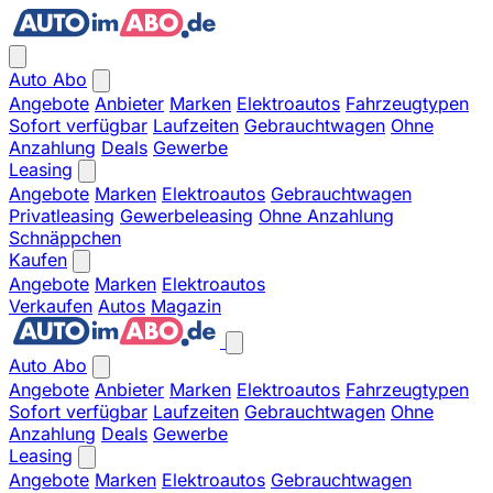
Auto Abo
Angebote
Anbieter
Marken
Elektroautos
Fahrzeugtypen
Sofort verfügbar
Laufzeiten
Gebrauchtwagen
Ohne
Anzahlung
Deals
Gewerbe
Leasing
Angebote
Marken
Elektroautos
Gebrauchtwagen
Privatleasing
Gewerbeleasing
Ohne Anzahlung
Schnäppchen
Kaufen
Angebote
Marken
Elektroautos
Verkaufen
Autos
Magazin
Auto Abo
Angebote
Anbieter
Marken
Elektroautos
Fahrzeugtypen
Sofort verfügbar
Laufzeiten
Gebrauchtwagen
Ohne
Anzahlung
Deals
Gewerbe
Leasing
Angebote
Marken
Elektroautos
Gebrauchtwagen