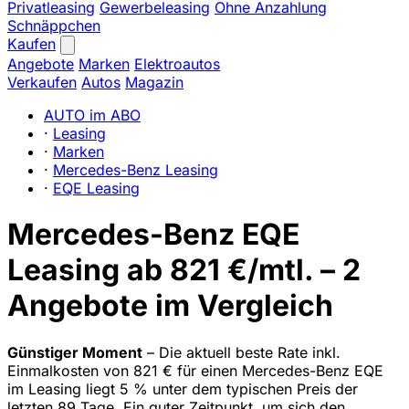
Privatleasing
Gewerbeleasing
Ohne Anzahlung
Schnäppchen
Kaufen
Angebote
Marken
Elektroautos
Verkaufen
Autos
Magazin
AUTO im ABO
·
Leasing
·
Marken
·
Mercedes-Benz Leasing
·
EQE Leasing
Mercedes-Benz EQE
Leasing ab 821 €/mtl. – 2
Angebote im Vergleich
Günstiger Moment
– Die aktuell beste Rate inkl.
Einmalkosten von 821 € für einen Mercedes-Benz EQE
im Leasing liegt 5 % unter dem typischen Preis der
letzten 89 Tage. Ein guter Zeitpunkt, um sich den