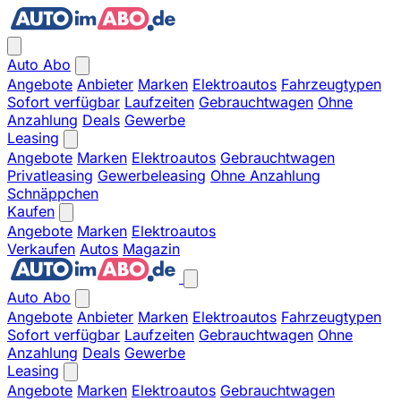
Auto Abo
Angebote
Anbieter
Marken
Elektroautos
Fahrzeugtypen
Sofort verfügbar
Laufzeiten
Gebrauchtwagen
Ohne
Anzahlung
Deals
Gewerbe
Leasing
Angebote
Marken
Elektroautos
Gebrauchtwagen
Privatleasing
Gewerbeleasing
Ohne Anzahlung
Schnäppchen
Kaufen
Angebote
Marken
Elektroautos
Verkaufen
Autos
Magazin
Auto Abo
Angebote
Anbieter
Marken
Elektroautos
Fahrzeugtypen
Sofort verfügbar
Laufzeiten
Gebrauchtwagen
Ohne
Anzahlung
Deals
Gewerbe
Leasing
Angebote
Marken
Elektroautos
Gebrauchtwagen