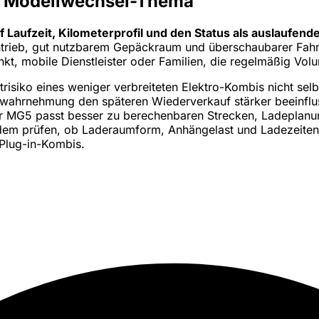
it Modellwechsel-Thema
 Laufzeit, Kilometerprofil und den Status als auslaufend
antrieb, gut nutzbarem Gepäckraum und überschaubarer Fahr
kt, mobile Dienstleister oder Familien, die regelmäßig Vol
risiko eines weniger verbreiteten Elektro-Kombis nicht sel
ahrnehmung den späteren Wiederverkauf stärker beeinflusse
: Der MG5 passt besser zu berechenbaren Strecken, Ladeplanun
em prüfen, ob Laderaumform, Anhängelast und Ladezeiten z
 Plug-in-Kombis.