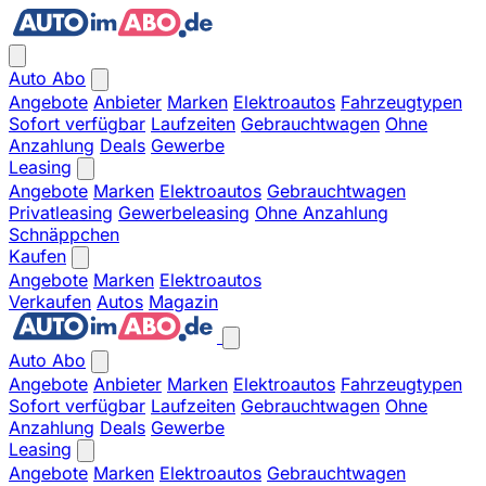
Auto Abo
Angebote
Anbieter
Marken
Elektroautos
Fahrzeugtypen
Sofort verfügbar
Laufzeiten
Gebrauchtwagen
Ohne
Anzahlung
Deals
Gewerbe
Leasing
Angebote
Marken
Elektroautos
Gebrauchtwagen
Privatleasing
Gewerbeleasing
Ohne Anzahlung
Schnäppchen
Kaufen
Angebote
Marken
Elektroautos
Verkaufen
Autos
Magazin
Auto Abo
Angebote
Anbieter
Marken
Elektroautos
Fahrzeugtypen
Sofort verfügbar
Laufzeiten
Gebrauchtwagen
Ohne
Anzahlung
Deals
Gewerbe
Leasing
Angebote
Marken
Elektroautos
Gebrauchtwagen