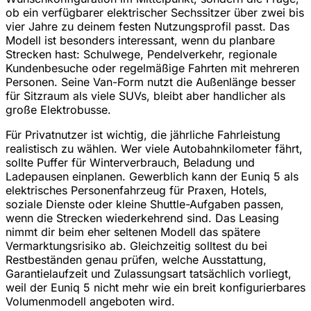
ob ein verfügbarer elektrischer Sechssitzer über zwei bis
vier Jahre zu deinem festen Nutzungsprofil passt. Das
Modell ist besonders interessant, wenn du planbare
Strecken hast: Schulwege, Pendelverkehr, regionale
Kundenbesuche oder regelmäßige Fahrten mit mehreren
Personen. Seine Van-Form nutzt die Außenlänge besser
für Sitzraum als viele SUVs, bleibt aber handlicher als
große Elektrobusse.
Für Privatnutzer ist wichtig, die jährliche Fahrleistung
realistisch zu wählen. Wer viele Autobahnkilometer fährt,
sollte Puffer für Winterverbrauch, Beladung und
Ladepausen einplanen. Gewerblich kann der Euniq 5 als
elektrisches Personenfahrzeug für Praxen, Hotels,
soziale Dienste oder kleine Shuttle-Aufgaben passen,
wenn die Strecken wiederkehrend sind. Das Leasing
nimmt dir beim eher seltenen Modell das spätere
Vermarktungsrisiko ab. Gleichzeitig solltest du bei
Restbeständen genau prüfen, welche Ausstattung,
Garantielaufzeit und Zulassungsart tatsächlich vorliegt,
weil der Euniq 5 nicht mehr wie ein breit konfigurierbares
Volumenmodell angeboten wird.