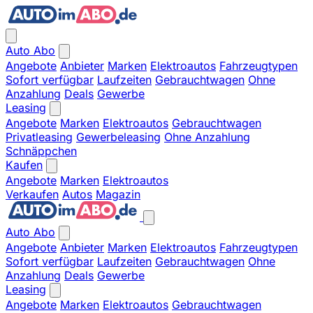
Auto Abo
Angebote
Anbieter
Marken
Elektroautos
Fahrzeugtypen
Sofort verfügbar
Laufzeiten
Gebrauchtwagen
Ohne
Anzahlung
Deals
Gewerbe
Leasing
Angebote
Marken
Elektroautos
Gebrauchtwagen
Privatleasing
Gewerbeleasing
Ohne Anzahlung
Schnäppchen
Kaufen
Angebote
Marken
Elektroautos
Verkaufen
Autos
Magazin
Auto Abo
Angebote
Anbieter
Marken
Elektroautos
Fahrzeugtypen
Sofort verfügbar
Laufzeiten
Gebrauchtwagen
Ohne
Anzahlung
Deals
Gewerbe
Leasing
Angebote
Marken
Elektroautos
Gebrauchtwagen