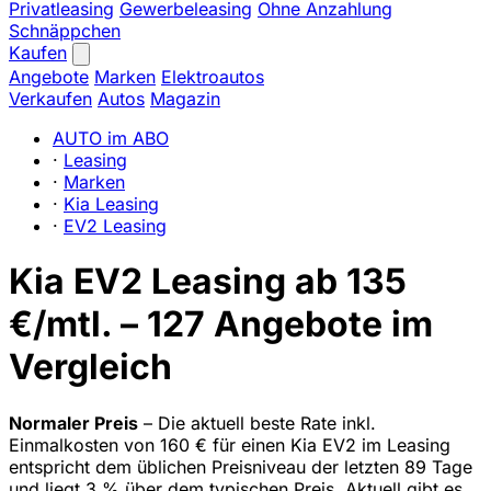
Privatleasing
Gewerbeleasing
Ohne Anzahlung
Schnäppchen
Kaufen
Angebote
Marken
Elektroautos
Verkaufen
Autos
Magazin
AUTO im ABO
·
Leasing
·
Marken
·
Kia Leasing
·
EV2 Leasing
Kia EV2 Leasing ab 135
€/mtl. – 127 Angebote im
Vergleich
Normaler Preis
– Die aktuell beste Rate inkl.
Einmalkosten von 160 € für einen Kia EV2 im Leasing
entspricht dem üblichen Preisniveau der letzten 89 Tage
und liegt 3 % über dem typischen Preis. Aktuell gibt es