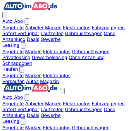
Auto Abo
Angebote
Anbieter
Marken
Elektroautos
Fahrzeugtypen
Sofort verfügbar
Laufzeiten
Gebrauchtwagen
Ohne
Anzahlung
Deals
Gewerbe
Leasing
Angebote
Marken
Elektroautos
Gebrauchtwagen
Privatleasing
Gewerbeleasing
Ohne Anzahlung
Schnäppchen
Kaufen
Angebote
Marken
Elektroautos
Verkaufen
Autos
Magazin
Auto Abo
Angebote
Anbieter
Marken
Elektroautos
Fahrzeugtypen
Sofort verfügbar
Laufzeiten
Gebrauchtwagen
Ohne
Anzahlung
Deals
Gewerbe
Leasing
Angebote
Marken
Elektroautos
Gebrauchtwagen