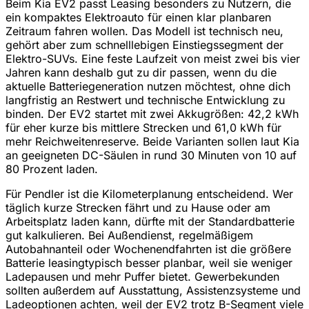
Beim Kia EV2 passt Leasing besonders zu Nutzern, die
ein kompaktes Elektroauto für einen klar planbaren
Zeitraum fahren wollen. Das Modell ist technisch neu,
gehört aber zum schnelllebigen Einstiegssegment der
Elektro-SUVs. Eine feste Laufzeit von meist zwei bis vier
Jahren kann deshalb gut zu dir passen, wenn du die
aktuelle Batteriegeneration nutzen möchtest, ohne dich
langfristig an Restwert und technische Entwicklung zu
binden. Der EV2 startet mit zwei Akkugrößen: 42,2 kWh
für eher kurze bis mittlere Strecken und 61,0 kWh für
mehr Reichweitenreserve. Beide Varianten sollen laut Kia
an geeigneten DC-Säulen in rund 30 Minuten von 10 auf
80 Prozent laden.
Für Pendler ist die Kilometerplanung entscheidend. Wer
täglich kurze Strecken fährt und zu Hause oder am
Arbeitsplatz laden kann, dürfte mit der Standardbatterie
gut kalkulieren. Bei Außendienst, regelmäßigem
Autobahnanteil oder Wochenendfahrten ist die größere
Batterie leasingtypisch besser planbar, weil sie weniger
Ladepausen und mehr Puffer bietet. Gewerbekunden
sollten außerdem auf Ausstattung, Assistenzsysteme und
Ladeoptionen achten, weil der EV2 trotz B-Segment viele