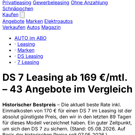
Privatleasing
Gewerbeleasing
Ohne Anzahlung
Schnäppchen
Kaufen
Angebote
Marken
Elektroautos
Verkaufen
Autos
Magazin
AUTO im ABO
·
Leasing
·
Marken
·
DS Leasing
·
7 Leasing
DS 7 Leasing ab 169 €/mtl.
– 43 Angebote im Vergleich
Historischer Bestpreis
– Die aktuell beste Rate inkl.
Einmalkosten von 170 € für einen DS 7 im Leasing ist der
absolut günstigste Preis, den wir in den letzten 89 Tagen
für dieses Modell verzeichnet haben. Ein guter Zeitpunkt,
um sich den DS 7 zu sichern.
(Stand: 05.08.2026. Auf
Basis der historischen Preise seit 07.05.2026.)