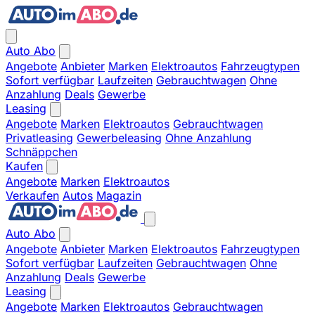
Auto Abo
Angebote
Anbieter
Marken
Elektroautos
Fahrzeugtypen
Sofort verfügbar
Laufzeiten
Gebrauchtwagen
Ohne
Anzahlung
Deals
Gewerbe
Leasing
Angebote
Marken
Elektroautos
Gebrauchtwagen
Privatleasing
Gewerbeleasing
Ohne Anzahlung
Schnäppchen
Kaufen
Angebote
Marken
Elektroautos
Verkaufen
Autos
Magazin
Auto Abo
Angebote
Anbieter
Marken
Elektroautos
Fahrzeugtypen
Sofort verfügbar
Laufzeiten
Gebrauchtwagen
Ohne
Anzahlung
Deals
Gewerbe
Leasing
Angebote
Marken
Elektroautos
Gebrauchtwagen