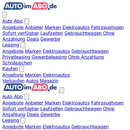
Auto Abo
Angebote
Anbieter
Marken
Elektroautos
Fahrzeugtypen
Sofort verfügbar
Laufzeiten
Gebrauchtwagen
Ohne
Anzahlung
Deals
Gewerbe
Leasing
Angebote
Marken
Elektroautos
Gebrauchtwagen
Privatleasing
Gewerbeleasing
Ohne Anzahlung
Schnäppchen
Kaufen
Angebote
Marken
Elektroautos
Verkaufen
Autos
Magazin
Auto Abo
Angebote
Anbieter
Marken
Elektroautos
Fahrzeugtypen
Sofort verfügbar
Laufzeiten
Gebrauchtwagen
Ohne
Anzahlung
Deals
Gewerbe
Leasing
Angebote
Marken
Elektroautos
Gebrauchtwagen