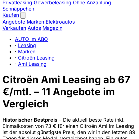
Privatleasing
Gewerbeleasing
Ohne Anzahlung
Schnäppchen
Kaufen
Angebote
Marken
Elektroautos
Verkaufen
Autos
Magazin
AUTO im ABO
·
Leasing
·
Marken
·
Citroën Leasing
·
Ami Leasing
Citroën Ami Leasing ab 67
€/mtl. – 11 Angebote im
Vergleich
Historischer Bestpreis
– Die aktuell beste Rate inkl.
Einmalkosten von 73 € für einen Citroën Ami im Leasing
ist der absolut günstigste Preis, den wir in den letzten 89
Tagen für dieses Modell verzeichnet haben. Ein guter