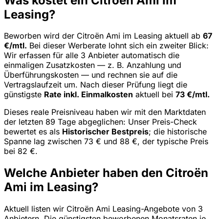
Was kostet ein Citroën Ami im
Leasing?
Beworben wird der Citroën Ami im Leasing aktuell ab
67
€/mtl.
Bei dieser Werberate lohnt sich ein zweiter Blick:
Wir erfassen für alle 3 Anbieter automatisch die
einmaligen Zusatzkosten — z. B. Anzahlung und
Überführungskosten — und rechnen sie auf die
Vertragslaufzeit um. Nach dieser Prüfung liegt die
günstigste
Rate inkl. Einmalkosten
aktuell bei
73 €/mtl.
Dieses reale Preisniveau haben wir mit den Marktdaten
der letzten 89 Tage abgeglichen: Unser Preis-Check
bewertet es als
Historischer Bestpreis
; die historische
Spanne lag zwischen 73 € und 88 €, der typische Preis
bei 82 €.
Welche Anbieter haben den Citroën
Ami im Leasing?
Aktuell listen wir Citroën Ami Leasing-Angebote von 3
Anbietern. Die günstigsten beworbenen Monatsraten je