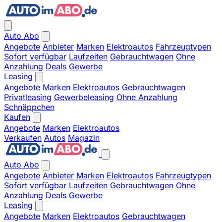
Auto Abo
Angebote
Anbieter
Marken
Elektroautos
Fahrzeugtypen
Sofort verfügbar
Laufzeiten
Gebrauchtwagen
Ohne
Anzahlung
Deals
Gewerbe
Leasing
Angebote
Marken
Elektroautos
Gebrauchtwagen
Privatleasing
Gewerbeleasing
Ohne Anzahlung
Schnäppchen
Kaufen
Angebote
Marken
Elektroautos
Verkaufen
Autos
Magazin
Auto Abo
Angebote
Anbieter
Marken
Elektroautos
Fahrzeugtypen
Sofort verfügbar
Laufzeiten
Gebrauchtwagen
Ohne
Anzahlung
Deals
Gewerbe
Leasing
Angebote
Marken
Elektroautos
Gebrauchtwagen