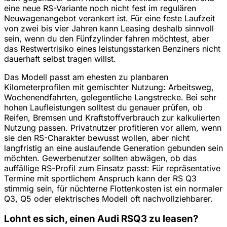
eine neue RS-Variante noch nicht fest im regulären
Neuwagenangebot verankert ist. Für eine feste Laufzeit
von zwei bis vier Jahren kann Leasing deshalb sinnvoll
sein, wenn du den Fünfzylinder fahren möchtest, aber
das Restwertrisiko eines leistungsstarken Benziners nicht
dauerhaft selbst tragen willst.
Das Modell passt am ehesten zu planbaren
Kilometerprofilen mit gemischter Nutzung: Arbeitsweg,
Wochenendfahrten, gelegentliche Langstrecke. Bei sehr
hohen Laufleistungen solltest du genauer prüfen, ob
Reifen, Bremsen und Kraftstoffverbrauch zur kalkulierten
Nutzung passen. Privatnutzer profitieren vor allem, wenn
sie den RS-Charakter bewusst wollen, aber nicht
langfristig an eine auslaufende Generation gebunden sein
möchten. Gewerbenutzer sollten abwägen, ob das
auffällige RS-Profil zum Einsatz passt: Für repräsentative
Termine mit sportlichem Anspruch kann der RS Q3
stimmig sein, für nüchterne Flottenkosten ist ein normaler
Q3, Q5 oder elektrisches Modell oft nachvollziehbarer.
Lohnt es sich, einen Audi RSQ3 zu leasen?