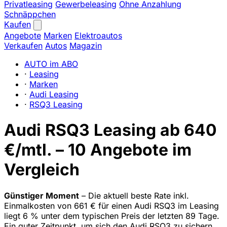
Privatleasing
Gewerbeleasing
Ohne Anzahlung
Schnäppchen
Kaufen
Angebote
Marken
Elektroautos
Verkaufen
Autos
Magazin
AUTO im ABO
·
Leasing
·
Marken
·
Audi Leasing
·
RSQ3 Leasing
Audi RSQ3 Leasing ab 640
€/mtl. – 10 Angebote im
Vergleich
Günstiger Moment
– Die aktuell beste Rate inkl.
Einmalkosten von 661 € für einen Audi RSQ3 im Leasing
liegt 6 % unter dem typischen Preis der letzten 89 Tage.
Ein guter Zeitpunkt, um sich den Audi RSQ3 zu sichern.