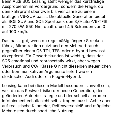
Beim Audi SQ5 Leasing steht weniger das kurzfristige
Ausprobieren im Vordergrund, sondern die Frage, ob
dein Fahrprofil über zwei bis vier Jahre zu einem
kräftigen V6-SUV passt. Die aktuelle Generation bietet
als SQ5 SUV und SQ5 Sportback den 3,0-Liter-V6-TFSI
mit 270 kW, 550 Nm, quattro und 4,5 Sekunden von 0
auf 100 km/h.
Das passt gut, wenn du regelmäßig längere Strecken
fährst, Allradtraktion nutzt und den Mehrverbrauch
gegenüber einem Q5 TDI, TFSI oder e-hybrid bewusst
akzeptierst. Für Gewerbekunden ist wichtig, dass der
SQ5 emotional und repräsentativ wirkt, aber wegen
Verbrauch und CO₂-Klasse G nicht dieselben steuerlichen
oder kommunikativen Argumente liefert wie ein
elektrischer Audi oder ein Plug-in-Hybrid.
Leasing kann bei diesem Modell besonders sinnvoll sein,
weil du das Restwertrisiko der neuen Generation, der
geänderten Antriebsstrategie und der schnell alternden
Infotainmenttechnik nicht selbst tragen musst. Achte aber
auf realistische Kilometer, Reifenverschleiß und mögliche
Mehrkosten durch sportliche Nutzung.