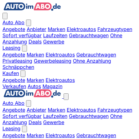
Auto Abo
Angebote
Anbieter
Marken
Elektroautos
Fahrzeugtypen
Sofort verfügbar
Laufzeiten
Gebrauchtwagen
Ohne
Anzahlung
Deals
Gewerbe
Leasing
Angebote
Marken
Elektroautos
Gebrauchtwagen
Privatleasing
Gewerbeleasing
Ohne Anzahlung
Schnäppchen
Kaufen
Angebote
Marken
Elektroautos
Verkaufen
Autos
Magazin
Auto Abo
Angebote
Anbieter
Marken
Elektroautos
Fahrzeugtypen
Sofort verfügbar
Laufzeiten
Gebrauchtwagen
Ohne
Anzahlung
Deals
Gewerbe
Leasing
Angebote
Marken
Elektroautos
Gebrauchtwagen