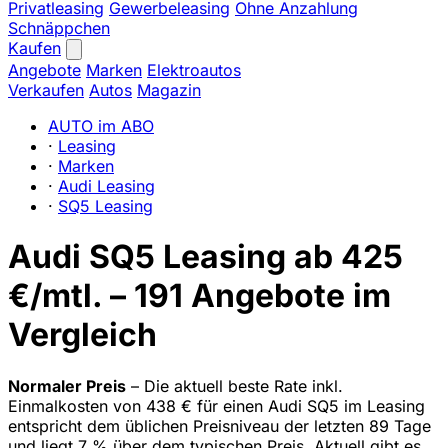
Privatleasing
Gewerbeleasing
Ohne Anzahlung
Schnäppchen
Kaufen
Angebote
Marken
Elektroautos
Verkaufen
Autos
Magazin
AUTO im ABO
·
Leasing
·
Marken
·
Audi Leasing
·
SQ5 Leasing
Audi SQ5 Leasing ab 425
€/mtl. – 191 Angebote im
Vergleich
Normaler Preis
– Die aktuell beste Rate inkl.
Einmalkosten von 438 € für einen Audi SQ5 im Leasing
entspricht dem üblichen Preisniveau der letzten 89 Tage
und liegt 7 % über dem typischen Preis. Aktuell gibt es