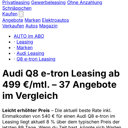
Privatleasing
Gewerbeleasing
Ohne Anzahlung
Schnäppchen
Kaufen
Angebote
Marken
Elektroautos
Verkaufen
Autos
Magazin
AUTO im ABO
·
Leasing
·
Marken
·
Audi Leasing
·
Q8 e-tron Leasing
Audi Q8 e-tron Leasing ab
499 €/mtl. – 37 Angebote
im Vergleich
Leicht erhöhter Preis
– Die aktuell beste Rate inkl.
Einmalkosten von 540 € für einen Audi Q8 e-tron im
Leasing liegt aktuell 8 % über dem typischen Preis der
letzten 89 Tage. Wenn du Zeit hast, könnte sich Warten