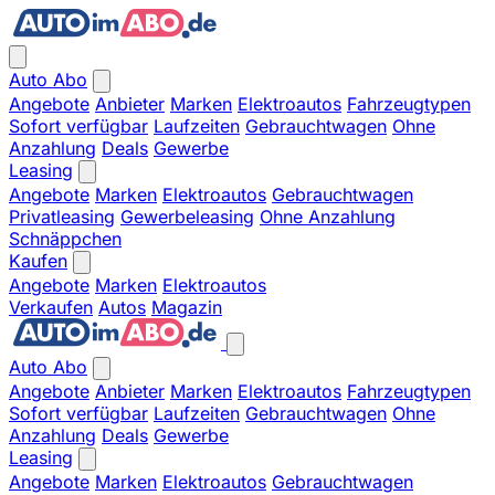
Auto Abo
Angebote
Anbieter
Marken
Elektroautos
Fahrzeugtypen
Sofort verfügbar
Laufzeiten
Gebrauchtwagen
Ohne
Anzahlung
Deals
Gewerbe
Leasing
Angebote
Marken
Elektroautos
Gebrauchtwagen
Privatleasing
Gewerbeleasing
Ohne Anzahlung
Schnäppchen
Kaufen
Angebote
Marken
Elektroautos
Verkaufen
Autos
Magazin
Auto Abo
Angebote
Anbieter
Marken
Elektroautos
Fahrzeugtypen
Sofort verfügbar
Laufzeiten
Gebrauchtwagen
Ohne
Anzahlung
Deals
Gewerbe
Leasing
Angebote
Marken
Elektroautos
Gebrauchtwagen