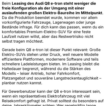
Beim
Leasing des Audi Q8 e-tron steht weniger die
freie Konfiguration als der Umgang mit einer
auslaufenden großen Elektro-Baureihe im Mittelpunkt
.
Da die Produktion beendet wurde, kommen vor allem
vorkonfigurierte Fahrzeuge, Lagerwagen oder junge
Bestände infrage. Für dich kann das passen, wenn du ein
komfortables Premium-Elektro-SUV für eine feste
Laufzeit nutzen willst, aber das Restwertrisiko nicht
selbst tragen möchtest.
Gerade beim Q8 e-tron ist dieser Punkt relevant: Große
Elektro-SUVs stehen unter Druck, weil neuere Modelle
effizientere Plattformen, modernere Software und teils
schnellere Ladeleistungen bieten. Im Leasing bleibt die
Haltedauer begrenzt, während du die Stärken des
Modells – leiser Antrieb, hoher Fahrkomfort,
Platzangebot und souveräne Langstreckentauglichkeit –
planbar nutzen kannst.
Für Gewerbenutzer kann der Q8 e-tron interessant sein,
wenn ein repräsentatives Elektrofahrzeug mit viel
Reisekomfort gefragt ist. Privat solltest du besonders auf
deine Jahreskilometer achten: Wer regelmäßig lange