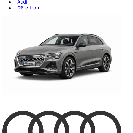
·
Audi
·
Q8 e-tron