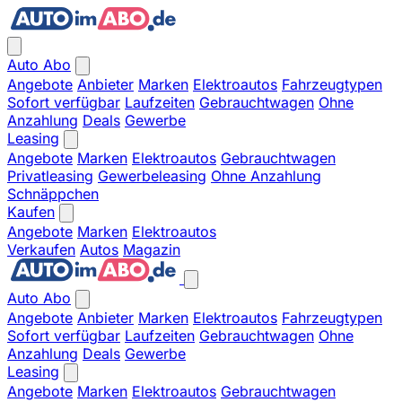
Auto Abo
Angebote
Anbieter
Marken
Elektroautos
Fahrzeugtypen
Sofort verfügbar
Laufzeiten
Gebrauchtwagen
Ohne
Anzahlung
Deals
Gewerbe
Leasing
Angebote
Marken
Elektroautos
Gebrauchtwagen
Privatleasing
Gewerbeleasing
Ohne Anzahlung
Schnäppchen
Kaufen
Angebote
Marken
Elektroautos
Verkaufen
Autos
Magazin
Auto Abo
Angebote
Anbieter
Marken
Elektroautos
Fahrzeugtypen
Sofort verfügbar
Laufzeiten
Gebrauchtwagen
Ohne
Anzahlung
Deals
Gewerbe
Leasing
Angebote
Marken
Elektroautos
Gebrauchtwagen