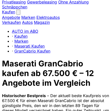
Privatleasing
Gewerbeleasing
Ohne Anzahlung
Schnäppchen
Kaufen
Angebote
Marken
Elektroautos
Verkaufen
Autos
Magazin
AUTO im ABO
·
Kaufen
·
Marken
·
Maserati Kaufen
·
GranCabrio Kaufen
Maserati GranCabrio
kaufen ab 67.500 € – 12
Angebote im Vergleich
Historischer Bestpreis
– Der aktuell beste Kaufpreis von
67.500 € für einen Maserati GranCabrio ist der absolut
günstigste Preis, den wir in den letzten 89 Tagen für
dieses Modell verzeichnet haben. Ein guter Zeitpunkt, um