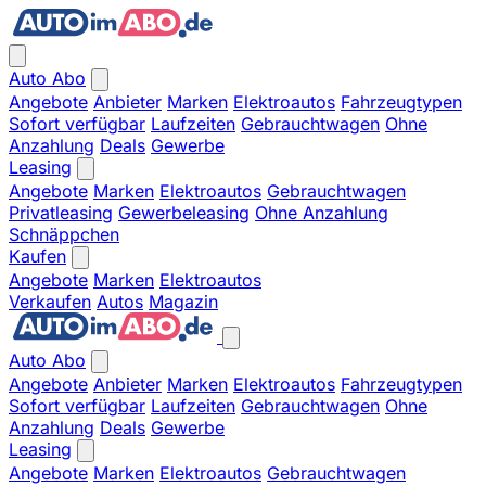
Auto Abo
Angebote
Anbieter
Marken
Elektroautos
Fahrzeugtypen
Sofort verfügbar
Laufzeiten
Gebrauchtwagen
Ohne
Anzahlung
Deals
Gewerbe
Leasing
Angebote
Marken
Elektroautos
Gebrauchtwagen
Privatleasing
Gewerbeleasing
Ohne Anzahlung
Schnäppchen
Kaufen
Angebote
Marken
Elektroautos
Verkaufen
Autos
Magazin
Auto Abo
Angebote
Anbieter
Marken
Elektroautos
Fahrzeugtypen
Sofort verfügbar
Laufzeiten
Gebrauchtwagen
Ohne
Anzahlung
Deals
Gewerbe
Leasing
Angebote
Marken
Elektroautos
Gebrauchtwagen