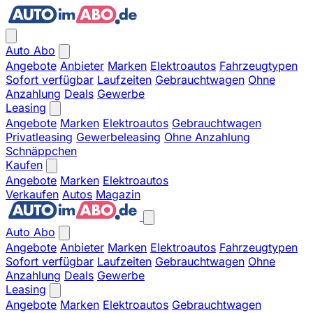
Auto Abo
Angebote
Anbieter
Marken
Elektroautos
Fahrzeugtypen
Sofort verfügbar
Laufzeiten
Gebrauchtwagen
Ohne
Anzahlung
Deals
Gewerbe
Leasing
Angebote
Marken
Elektroautos
Gebrauchtwagen
Privatleasing
Gewerbeleasing
Ohne Anzahlung
Schnäppchen
Kaufen
Angebote
Marken
Elektroautos
Verkaufen
Autos
Magazin
Auto Abo
Angebote
Anbieter
Marken
Elektroautos
Fahrzeugtypen
Sofort verfügbar
Laufzeiten
Gebrauchtwagen
Ohne
Anzahlung
Deals
Gewerbe
Leasing
Angebote
Marken
Elektroautos
Gebrauchtwagen