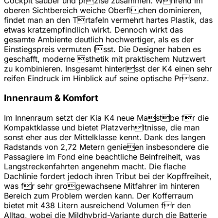
Cockpit sauber und przise zusammen. Whrend im
oberen Sichtbereich weiche Oberflchen dominieren,
findet man an den Trtafeln vermehrt hartes Plastik, das
etwas kratzempfindlich wirkt. Dennoch wirkt das
gesamte Ambiente deutlich hochwertiger, als es der
Einstiegspreis vermuten lsst. Die Designer haben es
geschafft, moderne sthetik mit praktischem Nutzwert
zu kombinieren. Insgesamt hinterlsst der K4 einen sehr
reifen Eindruck im Hinblick auf seine optische Prsenz.
Innenraum & Komfort
Im Innenraum setzt der Kia K4 neue Mastbe fr die
Kompaktklasse und bietet Platzverhltnisse, die man
sonst eher aus der Mittelklasse kennt. Dank des langen
Radstands von 2,72 Metern genieen insbesondere die
Passagiere im Fond eine beachtliche Beinfreiheit, was
Langstreckenfahrten angenehm macht. Die flache
Dachlinie fordert jedoch ihren Tribut bei der Kopffreiheit,
was fr sehr grogewachsene Mitfahrer im hinteren
Bereich zum Problem werden kann. Der Kofferraum
bietet mit 438 Litern ausreichend Volumen fr den
Alltag, wobei die Mildhybrid-Variante durch die Batterie