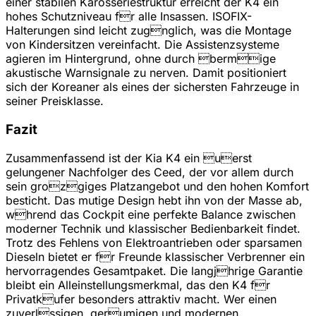
einer stabilen Karosseriestruktur erreicht der K4 ein
hohes Schutzniveau fr alle Insassen. ISOFIX-
Halterungen sind leicht zugnglich, was die Montage
von Kindersitzen vereinfacht. Die Assistenzsysteme
agieren im Hintergrund, ohne durch bermige
akustische Warnsignale zu nerven. Damit positioniert
sich der Koreaner als eines der sichersten Fahrzeuge in
seiner Preisklasse.
Fazit
Zusammenfassend ist der Kia K4 ein uerst
gelungener Nachfolger des Ceed, der vor allem durch
sein grozgiges Platzangebot und den hohen Komfort
besticht. Das mutige Design hebt ihn von der Masse ab,
whrend das Cockpit eine perfekte Balance zwischen
moderner Technik und klassischer Bedienbarkeit findet.
Trotz des Fehlens von Elektroantrieben oder sparsamen
Dieseln bietet er fr Freunde klassischer Verbrenner ein
hervorragendes Gesamtpaket. Die langjhrige Garantie
bleibt ein Alleinstellungsmerkmal, das den K4 fr
Privatkufer besonders attraktiv macht. Wer einen
zuverlssigen, gerumigen und modernen