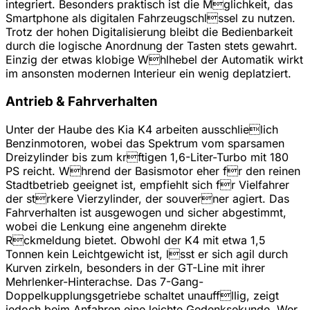
integriert. Besonders praktisch ist die Mglichkeit, das
Smartphone als digitalen Fahrzeugschlssel zu nutzen.
Trotz der hohen Digitalisierung bleibt die Bedienbarkeit
durch die logische Anordnung der Tasten stets gewahrt.
Einzig der etwas klobige Whlhebel der Automatik wirkt
im ansonsten modernen Interieur ein wenig deplatziert.
Antrieb & Fahrverhalten
Unter der Haube des Kia K4 arbeiten ausschlielich
Benzinmotoren, wobei das Spektrum vom sparsamen
Dreizylinder bis zum krftigen 1,6-Liter-Turbo mit 180
PS reicht. Whrend der Basismotor eher fr den reinen
Stadtbetrieb geeignet ist, empfiehlt sich fr Vielfahrer
der strkere Vierzylinder, der souverner agiert. Das
Fahrverhalten ist ausgewogen und sicher abgestimmt,
wobei die Lenkung eine angenehm direkte
Rckmeldung bietet. Obwohl der K4 mit etwa 1,5
Tonnen kein Leichtgewicht ist, lsst er sich agil durch
Kurven zirkeln, besonders in der GT-Line mit ihrer
Mehrlenker-Hinterachse. Das 7-Gang-
Doppelkupplungsgetriebe schaltet unauffllig, zeigt
jedoch beim Anfahren eine leichte Gedenksekunde. Wer