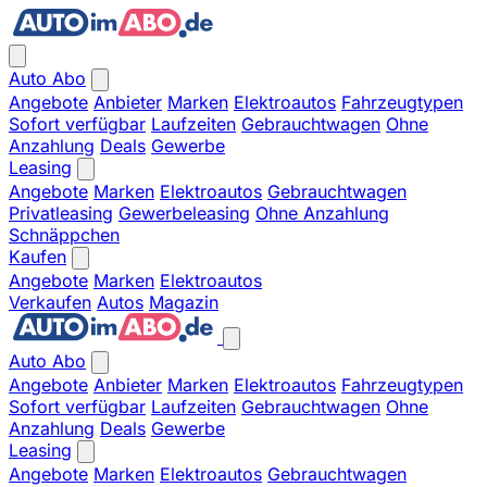
Auto Abo
Angebote
Anbieter
Marken
Elektroautos
Fahrzeugtypen
Sofort verfügbar
Laufzeiten
Gebrauchtwagen
Ohne
Anzahlung
Deals
Gewerbe
Leasing
Angebote
Marken
Elektroautos
Gebrauchtwagen
Privatleasing
Gewerbeleasing
Ohne Anzahlung
Schnäppchen
Kaufen
Angebote
Marken
Elektroautos
Verkaufen
Autos
Magazin
Auto Abo
Angebote
Anbieter
Marken
Elektroautos
Fahrzeugtypen
Sofort verfügbar
Laufzeiten
Gebrauchtwagen
Ohne
Anzahlung
Deals
Gewerbe
Leasing
Angebote
Marken
Elektroautos
Gebrauchtwagen