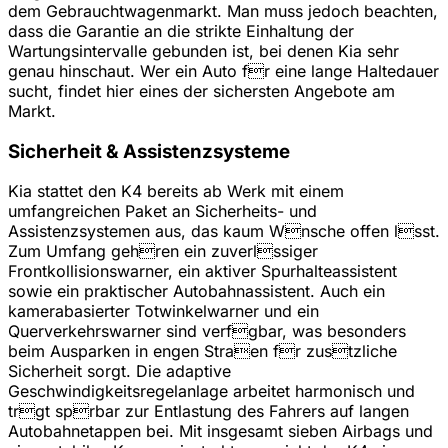
dem Gebrauchtwagenmarkt. Man muss jedoch beachten,
dass die Garantie an die strikte Einhaltung der
Wartungsintervalle gebunden ist, bei denen Kia sehr
genau hinschaut. Wer ein Auto fr eine lange Haltedauer
sucht, findet hier eines der sichersten Angebote am
Markt.
Sicherheit & Assistenzsysteme
Kia stattet den K4 bereits ab Werk mit einem
umfangreichen Paket an Sicherheits- und
Assistenzsystemen aus, das kaum Wnsche offen lsst.
Zum Umfang gehren ein zuverlssiger
Frontkollisionswarner, ein aktiver Spurhalteassistent
sowie ein praktischer Autobahnassistent. Auch ein
kamerabasierter Totwinkelwarner und ein
Querverkehrswarner sind verfgbar, was besonders
beim Ausparken in engen Straen fr zustzliche
Sicherheit sorgt. Die adaptive
Geschwindigkeitsregelanlage arbeitet harmonisch und
trgt sprbar zur Entlastung des Fahrers auf langen
Autobahnetappen bei. Mit insgesamt sieben Airbags und