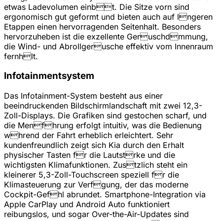
etwas Ladevolumen einbt. Die Sitze vorn sind
ergonomisch gut geformt und bieten auch auf lngeren
Etappen einen hervorragenden Seitenhalt. Besonders
hervorzuheben ist die exzellente Geruschdmmung,
die Wind- und Abrollgerusche effektiv vom Innenraum
fernhlt.
Infotainmentsystem
Das Infotainment-System besteht aus einer
beeindruckenden Bildschirmlandschaft mit zwei 12,3-
Zoll-Displays. Die Grafiken sind gestochen scharf, und
die Menfhrung erfolgt intuitiv, was die Bedienung
whrend der Fahrt erheblich erleichtert. Sehr
kundenfreundlich zeigt sich Kia durch den Erhalt
physischer Tasten fr die Lautstrke und die
wichtigsten Klimafunktionen. Zustzlich steht ein
kleinerer 5,3-Zoll-Touchscreen speziell fr die
Klimasteuerung zur Verfgung, der das moderne
Cockpit-Gefhl abrundet. Smartphone-Integration via
Apple CarPlay und Android Auto funktioniert
reibungslos, und sogar Over-the-Air-Updates sind