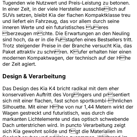
Tugenden wie Nutzwert und Preis-Leistung zu betonen.
In einer Zeit, in der viele Hersteller ausschlielich auf
SUVs setzen, bleibt Kia der flachen Kompaktklasse treu
und liefert ein Fahrzeug, das vor allem durch seine
inneren Werte und ein futuristisches ueres
berzeugen mchte. Die Erwartungen an den Neuling
sind hoch, da er in die Fustapfen eines Bestsellers tritt.
Trotz steigender Preise in der Branche versucht Kia, das
Paket attraktiv zu schnren. Kufer erhalten hier einen
modernen Kompaktwagen, der technisch auf der Hhe
der Zeit agiert.
Design & Verarbeitung
Das Design des Kia K4 bricht radikal mit dem eher
konservativen Auftritt des Vorgngers und prsentiert
sich mit einer flachen, fast schon sportkombi-hnlichen
Silhouette. Mit einer Hhe von nur 1,44 Metern wirkt der
Wagen gestreckt und futuristisch, was durch die
markanten Lichtelemente und das optisch schwebende
Dach unterstrichen wird. In puncto Verarbeitung zeigt
sich Kia gewohnt solide und fgt die Materialien im