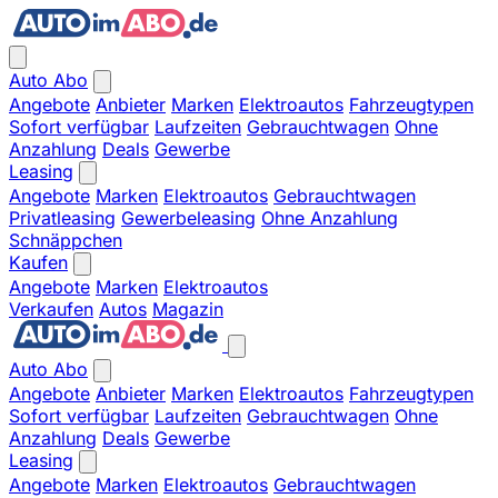
Auto Abo
Angebote
Anbieter
Marken
Elektroautos
Fahrzeugtypen
Sofort verfügbar
Laufzeiten
Gebrauchtwagen
Ohne
Anzahlung
Deals
Gewerbe
Leasing
Angebote
Marken
Elektroautos
Gebrauchtwagen
Privatleasing
Gewerbeleasing
Ohne Anzahlung
Schnäppchen
Kaufen
Angebote
Marken
Elektroautos
Verkaufen
Autos
Magazin
Auto Abo
Angebote
Anbieter
Marken
Elektroautos
Fahrzeugtypen
Sofort verfügbar
Laufzeiten
Gebrauchtwagen
Ohne
Anzahlung
Deals
Gewerbe
Leasing
Angebote
Marken
Elektroautos
Gebrauchtwagen