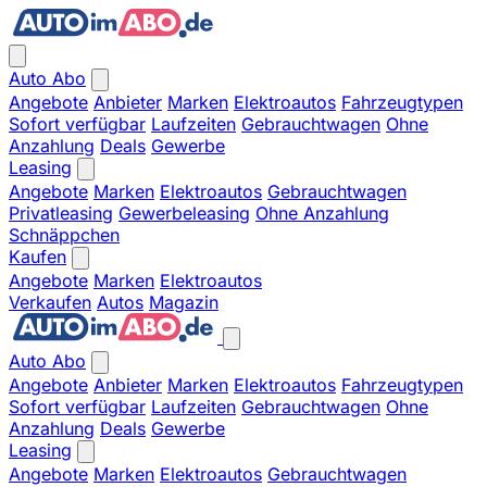
Auto Abo
Angebote
Anbieter
Marken
Elektroautos
Fahrzeugtypen
Sofort verfügbar
Laufzeiten
Gebrauchtwagen
Ohne
Anzahlung
Deals
Gewerbe
Leasing
Angebote
Marken
Elektroautos
Gebrauchtwagen
Privatleasing
Gewerbeleasing
Ohne Anzahlung
Schnäppchen
Kaufen
Angebote
Marken
Elektroautos
Verkaufen
Autos
Magazin
Auto Abo
Angebote
Anbieter
Marken
Elektroautos
Fahrzeugtypen
Sofort verfügbar
Laufzeiten
Gebrauchtwagen
Ohne
Anzahlung
Deals
Gewerbe
Leasing
Angebote
Marken
Elektroautos
Gebrauchtwagen