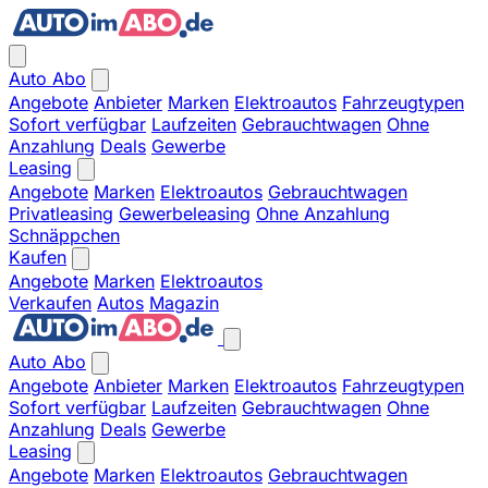
Auto Abo
Angebote
Anbieter
Marken
Elektroautos
Fahrzeugtypen
Sofort verfügbar
Laufzeiten
Gebrauchtwagen
Ohne
Anzahlung
Deals
Gewerbe
Leasing
Angebote
Marken
Elektroautos
Gebrauchtwagen
Privatleasing
Gewerbeleasing
Ohne Anzahlung
Schnäppchen
Kaufen
Angebote
Marken
Elektroautos
Verkaufen
Autos
Magazin
Auto Abo
Angebote
Anbieter
Marken
Elektroautos
Fahrzeugtypen
Sofort verfügbar
Laufzeiten
Gebrauchtwagen
Ohne
Anzahlung
Deals
Gewerbe
Leasing
Angebote
Marken
Elektroautos
Gebrauchtwagen