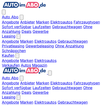
Auto Abo
Angebote
Anbieter
Marken
Elektroautos
Fahrzeugtypen
Sofort verfügbar
Laufzeiten
Gebrauchtwagen
Ohne
Anzahlung
Deals
Gewerbe
Leasing
Angebote
Marken
Elektroautos
Gebrauchtwagen
Privatleasing
Gewerbeleasing
Ohne Anzahlung
Schnäppchen
Kaufen
Angebote
Marken
Elektroautos
Verkaufen
Autos
Magazin
Auto Abo
Angebote
Anbieter
Marken
Elektroautos
Fahrzeugtypen
Sofort verfügbar
Laufzeiten
Gebrauchtwagen
Ohne
Anzahlung
Deals
Gewerbe
Leasing
Angebote
Marken
Elektroautos
Gebrauchtwagen