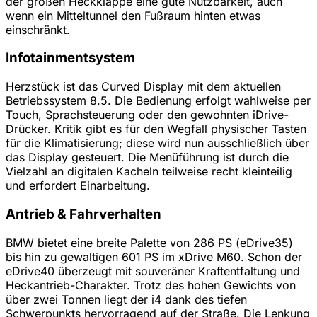
der großen Heckklappe eine gute Nutzbarkeit, auch
wenn ein Mitteltunnel den Fußraum hinten etwas
einschränkt.
Infotainmentsystem
Herzstück ist das Curved Display mit dem aktuellen
Betriebssystem 8.5. Die Bedienung erfolgt wahlweise per
Touch, Sprachsteuerung oder den gewohnten iDrive-
Drücker. Kritik gibt es für den Wegfall physischer Tasten
für die Klimatisierung; diese wird nun ausschließlich über
das Display gesteuert. Die Menüführung ist durch die
Vielzahl an digitalen Kacheln teilweise recht kleinteilig
und erfordert Einarbeitung.
Antrieb & Fahrverhalten
BMW bietet eine breite Palette von 286 PS (eDrive35)
bis hin zu gewaltigen 601 PS im xDrive M60. Schon der
eDrive40 überzeugt mit souveräner Kraftentfaltung und
Heckantrieb-Charakter. Trotz des hohen Gewichts von
über zwei Tonnen liegt der i4 dank des tiefen
Schwerpunkts hervorragend auf der Straße. Die Lenkung