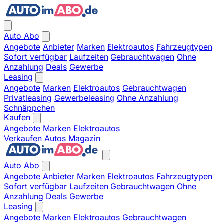
Auto Abo
Angebote
Anbieter
Marken
Elektroautos
Fahrzeugtypen
Sofort verfügbar
Laufzeiten
Gebrauchtwagen
Ohne
Anzahlung
Deals
Gewerbe
Leasing
Angebote
Marken
Elektroautos
Gebrauchtwagen
Privatleasing
Gewerbeleasing
Ohne Anzahlung
Schnäppchen
Kaufen
Angebote
Marken
Elektroautos
Verkaufen
Autos
Magazin
Auto Abo
Angebote
Anbieter
Marken
Elektroautos
Fahrzeugtypen
Sofort verfügbar
Laufzeiten
Gebrauchtwagen
Ohne
Anzahlung
Deals
Gewerbe
Leasing
Angebote
Marken
Elektroautos
Gebrauchtwagen