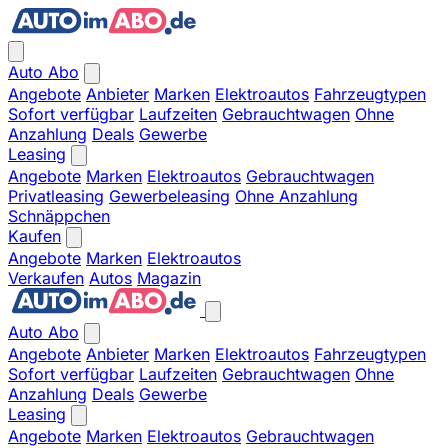
Auto Abo
Angebote
Anbieter
Marken
Elektroautos
Fahrzeugtypen
Sofort verfügbar
Laufzeiten
Gebrauchtwagen
Ohne
Anzahlung
Deals
Gewerbe
Leasing
Angebote
Marken
Elektroautos
Gebrauchtwagen
Privatleasing
Gewerbeleasing
Ohne Anzahlung
Schnäppchen
Kaufen
Angebote
Marken
Elektroautos
Verkaufen
Autos
Magazin
Auto Abo
Angebote
Anbieter
Marken
Elektroautos
Fahrzeugtypen
Sofort verfügbar
Laufzeiten
Gebrauchtwagen
Ohne
Anzahlung
Deals
Gewerbe
Leasing
Angebote
Marken
Elektroautos
Gebrauchtwagen