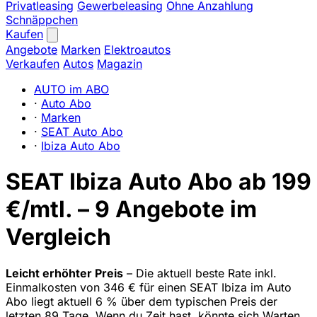
Privatleasing
Gewerbeleasing
Ohne Anzahlung
Schnäppchen
Kaufen
Angebote
Marken
Elektroautos
Verkaufen
Autos
Magazin
AUTO im ABO
·
Auto Abo
·
Marken
·
SEAT Auto Abo
·
Ibiza Auto Abo
SEAT Ibiza Auto Abo ab 199
€/mtl. – 9 Angebote im
Vergleich
Leicht erhöhter Preis
– Die aktuell beste Rate inkl.
Einmalkosten von 346 € für einen SEAT Ibiza im Auto
Abo liegt aktuell 6 % über dem typischen Preis der
letzten 89 Tage. Wenn du Zeit hast, könnte sich Warten