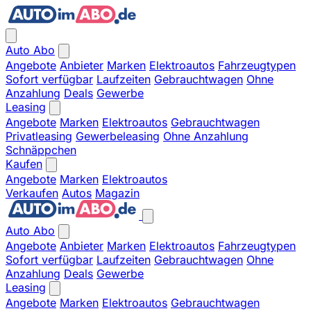
Auto Abo
Angebote
Anbieter
Marken
Elektroautos
Fahrzeugtypen
Sofort verfügbar
Laufzeiten
Gebrauchtwagen
Ohne
Anzahlung
Deals
Gewerbe
Leasing
Angebote
Marken
Elektroautos
Gebrauchtwagen
Privatleasing
Gewerbeleasing
Ohne Anzahlung
Schnäppchen
Kaufen
Angebote
Marken
Elektroautos
Verkaufen
Autos
Magazin
Auto Abo
Angebote
Anbieter
Marken
Elektroautos
Fahrzeugtypen
Sofort verfügbar
Laufzeiten
Gebrauchtwagen
Ohne
Anzahlung
Deals
Gewerbe
Leasing
Angebote
Marken
Elektroautos
Gebrauchtwagen