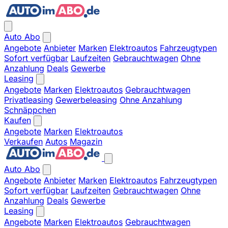
Auto Abo
Angebote
Anbieter
Marken
Elektroautos
Fahrzeugtypen
Sofort verfügbar
Laufzeiten
Gebrauchtwagen
Ohne
Anzahlung
Deals
Gewerbe
Leasing
Angebote
Marken
Elektroautos
Gebrauchtwagen
Privatleasing
Gewerbeleasing
Ohne Anzahlung
Schnäppchen
Kaufen
Angebote
Marken
Elektroautos
Verkaufen
Autos
Magazin
Auto Abo
Angebote
Anbieter
Marken
Elektroautos
Fahrzeugtypen
Sofort verfügbar
Laufzeiten
Gebrauchtwagen
Ohne
Anzahlung
Deals
Gewerbe
Leasing
Angebote
Marken
Elektroautos
Gebrauchtwagen