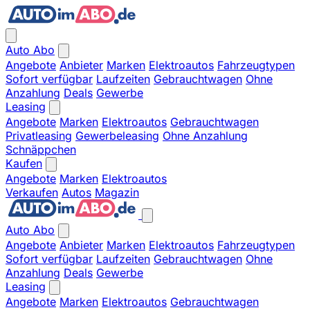
Auto Abo
Angebote
Anbieter
Marken
Elektroautos
Fahrzeugtypen
Sofort verfügbar
Laufzeiten
Gebrauchtwagen
Ohne
Anzahlung
Deals
Gewerbe
Leasing
Angebote
Marken
Elektroautos
Gebrauchtwagen
Privatleasing
Gewerbeleasing
Ohne Anzahlung
Schnäppchen
Kaufen
Angebote
Marken
Elektroautos
Verkaufen
Autos
Magazin
Auto Abo
Angebote
Anbieter
Marken
Elektroautos
Fahrzeugtypen
Sofort verfügbar
Laufzeiten
Gebrauchtwagen
Ohne
Anzahlung
Deals
Gewerbe
Leasing
Angebote
Marken
Elektroautos
Gebrauchtwagen