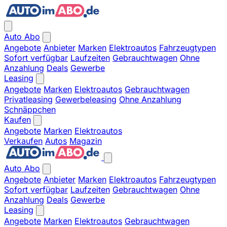
Auto Abo
Angebote
Anbieter
Marken
Elektroautos
Fahrzeugtypen
Sofort verfügbar
Laufzeiten
Gebrauchtwagen
Ohne
Anzahlung
Deals
Gewerbe
Leasing
Angebote
Marken
Elektroautos
Gebrauchtwagen
Privatleasing
Gewerbeleasing
Ohne Anzahlung
Schnäppchen
Kaufen
Angebote
Marken
Elektroautos
Verkaufen
Autos
Magazin
Auto Abo
Angebote
Anbieter
Marken
Elektroautos
Fahrzeugtypen
Sofort verfügbar
Laufzeiten
Gebrauchtwagen
Ohne
Anzahlung
Deals
Gewerbe
Leasing
Angebote
Marken
Elektroautos
Gebrauchtwagen