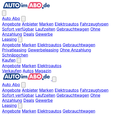
Auto Abo
Angebote
Anbieter
Marken
Elektroautos
Fahrzeugtypen
Sofort verfügbar
Laufzeiten
Gebrauchtwagen
Ohne
Anzahlung
Deals
Gewerbe
Leasing
Angebote
Marken
Elektroautos
Gebrauchtwagen
Privatleasing
Gewerbeleasing
Ohne Anzahlung
Schnäppchen
Kaufen
Angebote
Marken
Elektroautos
Verkaufen
Autos
Magazin
Auto Abo
Angebote
Anbieter
Marken
Elektroautos
Fahrzeugtypen
Sofort verfügbar
Laufzeiten
Gebrauchtwagen
Ohne
Anzahlung
Deals
Gewerbe
Leasing
Angebote
Marken
Elektroautos
Gebrauchtwagen