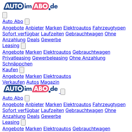
Auto Abo
Angebote
Anbieter
Marken
Elektroautos
Fahrzeugtypen
Sofort verfügbar
Laufzeiten
Gebrauchtwagen
Ohne
Anzahlung
Deals
Gewerbe
Leasing
Angebote
Marken
Elektroautos
Gebrauchtwagen
Privatleasing
Gewerbeleasing
Ohne Anzahlung
Schnäppchen
Kaufen
Angebote
Marken
Elektroautos
Verkaufen
Autos
Magazin
Auto Abo
Angebote
Anbieter
Marken
Elektroautos
Fahrzeugtypen
Sofort verfügbar
Laufzeiten
Gebrauchtwagen
Ohne
Anzahlung
Deals
Gewerbe
Leasing
Angebote
Marken
Elektroautos
Gebrauchtwagen