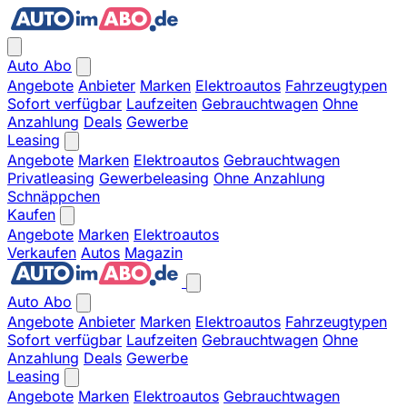
Auto Abo
Angebote
Anbieter
Marken
Elektroautos
Fahrzeugtypen
Sofort verfügbar
Laufzeiten
Gebrauchtwagen
Ohne
Anzahlung
Deals
Gewerbe
Leasing
Angebote
Marken
Elektroautos
Gebrauchtwagen
Privatleasing
Gewerbeleasing
Ohne Anzahlung
Schnäppchen
Kaufen
Angebote
Marken
Elektroautos
Verkaufen
Autos
Magazin
Auto Abo
Angebote
Anbieter
Marken
Elektroautos
Fahrzeugtypen
Sofort verfügbar
Laufzeiten
Gebrauchtwagen
Ohne
Anzahlung
Deals
Gewerbe
Leasing
Angebote
Marken
Elektroautos
Gebrauchtwagen