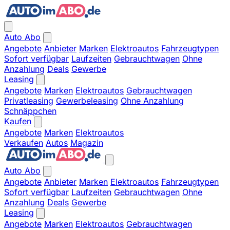
Auto Abo
Angebote
Anbieter
Marken
Elektroautos
Fahrzeugtypen
Sofort verfügbar
Laufzeiten
Gebrauchtwagen
Ohne
Anzahlung
Deals
Gewerbe
Leasing
Angebote
Marken
Elektroautos
Gebrauchtwagen
Privatleasing
Gewerbeleasing
Ohne Anzahlung
Schnäppchen
Kaufen
Angebote
Marken
Elektroautos
Verkaufen
Autos
Magazin
Auto Abo
Angebote
Anbieter
Marken
Elektroautos
Fahrzeugtypen
Sofort verfügbar
Laufzeiten
Gebrauchtwagen
Ohne
Anzahlung
Deals
Gewerbe
Leasing
Angebote
Marken
Elektroautos
Gebrauchtwagen