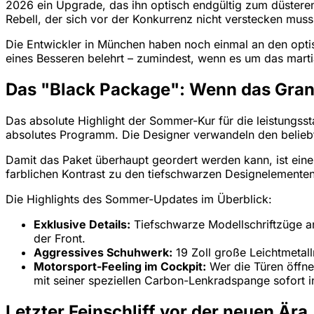
2026 ein Upgrade, das ihn optisch endgültig zum düstere
Rebell, der sich vor der Konkurrenz nicht verstecken muss
Die Entwickler in München haben noch einmal an den optisc
eines Besseren belehrt – zumindest, wenn es um das martia
Das "Black Package": Wenn das Gran 
Das absolute Highlight der Sommer-Kur für die leistungsst
absolutes Programm. Die Designer verwandeln den beliebte
Damit das Paket überhaupt geordert werden kann, ist eine 
farblichen Kontrast zu den tiefschwarzen Designelementen 
Die Highlights des Sommer-Updates im Überblick:
Exklusive Details:
Tiefschwarze Modellschriftzüge a
der Front.
Aggressives Schuhwerk:
19 Zoll große Leichtmetall
Motorsport-Feeling im Cockpit:
Wer die Türen öffnet
mit seiner speziellen Carbon-Lenkradspange sofort i
Letzter Feinschliff vor der neuen Ära