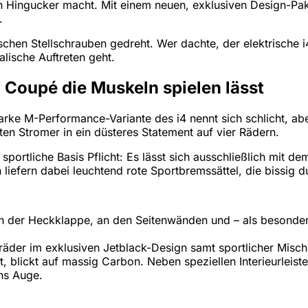
n Hingucker macht. Mit einem neuen, exklusiven Design-Pa
.
hen Stellschrauben gedreht. Wer dachte, der elektrische i4 s
lische Auftreten geht.
Coupé die Muskeln spielen lässt
arke M-Performance-Variante des i4 nennt sich schlicht, ab
n Stromer in ein düsteres Statement auf vier Rädern.
sportliche Basis Pflicht: Es lässt sich ausschließlich mit 
liefern dabei leuchtend rote Sportbremssättel, die bissig d
n der Heckklappe, an den Seitenwänden und – als besondere
räder im exklusiven Jetblack-Design samt sportlicher Misch
, blickt auf massig Carbon. Neben speziellen Interieurleist
ns Auge.