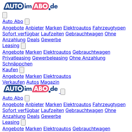
Auto Abo
Angebote
Anbieter
Marken
Elektroautos
Fahrzeugtypen
Sofort verfügbar
Laufzeiten
Gebrauchtwagen
Ohne
Anzahlung
Deals
Gewerbe
Leasing
Angebote
Marken
Elektroautos
Gebrauchtwagen
Privatleasing
Gewerbeleasing
Ohne Anzahlung
Schnäppchen
Kaufen
Angebote
Marken
Elektroautos
Verkaufen
Autos
Magazin
Auto Abo
Angebote
Anbieter
Marken
Elektroautos
Fahrzeugtypen
Sofort verfügbar
Laufzeiten
Gebrauchtwagen
Ohne
Anzahlung
Deals
Gewerbe
Leasing
Angebote
Marken
Elektroautos
Gebrauchtwagen