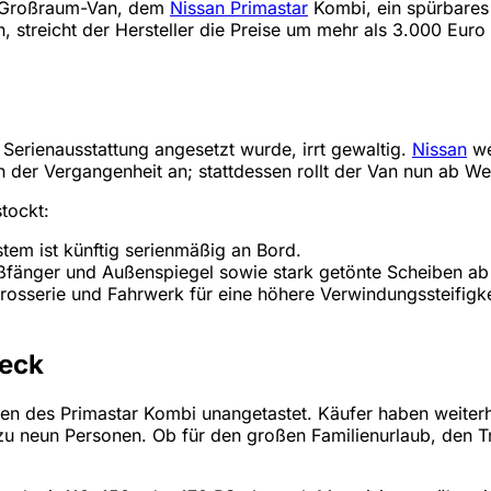
en Großraum-Van, dem
Nissan Primastar
Kombi, ein spürbares F
n, streicht der Hersteller die Preise um mehr als 3.000 E
r Serienausstattung angesetzt wurde, irrt gewaltig.
Nissan
we
der Vergangenheit an; stattdessen rollt der Van nun ab Werk
tockt:
em ist künftig serienmäßig an Bord.
ßfänger und Außenspiegel sowie stark getönte Scheiben ab 
osserie und Fahrwerk für eine höhere Verwindungssteifigkei
weck
en des Primastar Kombi unangetastet. Käufer haben weiter
 zu neun Personen. Ob für den großen Familienurlaub, den T