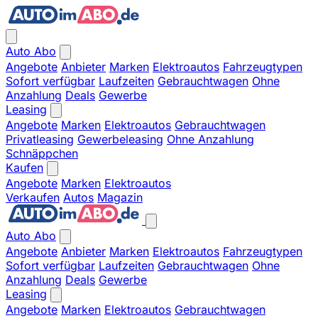
Auto Abo
Angebote
Anbieter
Marken
Elektroautos
Fahrzeugtypen
Sofort verfügbar
Laufzeiten
Gebrauchtwagen
Ohne
Anzahlung
Deals
Gewerbe
Leasing
Angebote
Marken
Elektroautos
Gebrauchtwagen
Privatleasing
Gewerbeleasing
Ohne Anzahlung
Schnäppchen
Kaufen
Angebote
Marken
Elektroautos
Verkaufen
Autos
Magazin
Auto Abo
Angebote
Anbieter
Marken
Elektroautos
Fahrzeugtypen
Sofort verfügbar
Laufzeiten
Gebrauchtwagen
Ohne
Anzahlung
Deals
Gewerbe
Leasing
Angebote
Marken
Elektroautos
Gebrauchtwagen