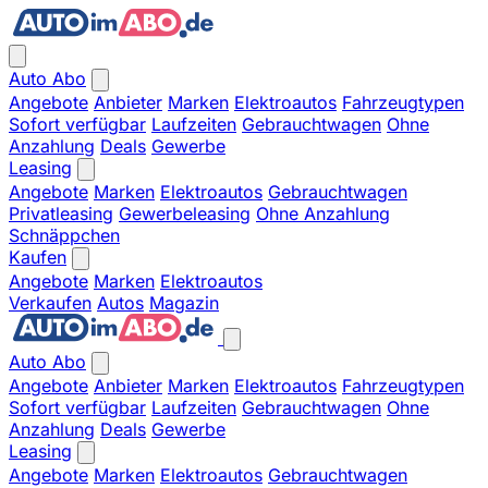
Auto Abo
Angebote
Anbieter
Marken
Elektroautos
Fahrzeugtypen
Sofort verfügbar
Laufzeiten
Gebrauchtwagen
Ohne
Anzahlung
Deals
Gewerbe
Leasing
Angebote
Marken
Elektroautos
Gebrauchtwagen
Privatleasing
Gewerbeleasing
Ohne Anzahlung
Schnäppchen
Kaufen
Angebote
Marken
Elektroautos
Verkaufen
Autos
Magazin
Auto Abo
Angebote
Anbieter
Marken
Elektroautos
Fahrzeugtypen
Sofort verfügbar
Laufzeiten
Gebrauchtwagen
Ohne
Anzahlung
Deals
Gewerbe
Leasing
Angebote
Marken
Elektroautos
Gebrauchtwagen